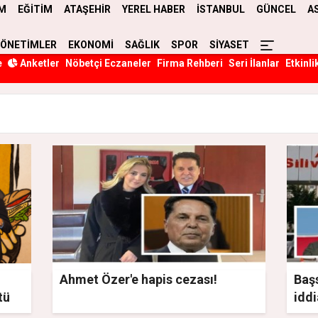
M
EĞİTİM
ATAŞEHİR
YEREL HABER
İSTANBUL
GÜNCEL
A
YÖNETİMLER
EKONOMİ
SAĞLIK
SPOR
SİYASET
e
Anketler
Nöbetçi Eczaneler
Firma Rehberi
Seri İlanlar
Etkinli
Ahmet Özer'e hapis cezası!
Baş
tü
iddi