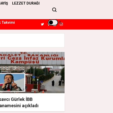
SAYİŞ
LEZZET DURAĞI
k Takvimi
savcı Gürlek İBB
anamesini açıkladı