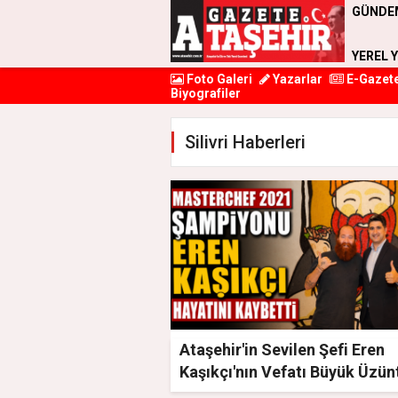
GÜNDE
YEREL 
Foto Galeri
Yazarlar
E-Gazet
Biyografiler
Silivri Haberleri
Ataşehir'in Sevilen Şefi Eren
Kaşıkçı'nın Vefatı Büyük Üzün
Yarattı