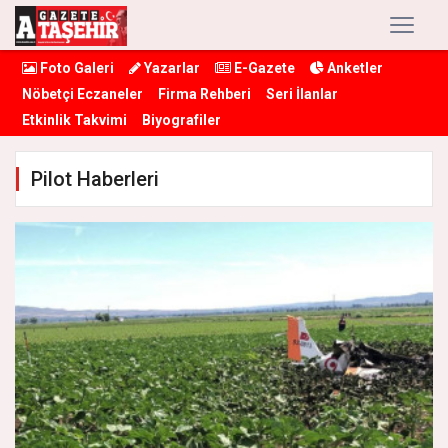
Foto Galeri
Yazarlar
E-Gazete
Anketler
Nöbetçi Eczaneler
Firma Rehberi
Seri İlanlar
Etkinlik Takvimi
Biyografiler
Pilot Haberleri