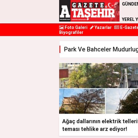
GÜNDE
YEREL 
Foto Galeri
Yazarlar
E-Gazet
Biyografiler
Park Ve Bahceler Mudurlug
Ağaç dallarının elektrik telleri
teması tehlike arz ediyor!