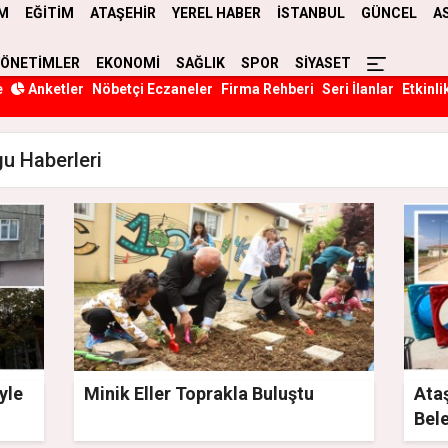
M
EĞİTİM
ATAŞEHİR
YEREL HABER
İSTANBUL
GÜNCEL
A
YÖNETİMLER
EKONOMİ
SAĞLIK
SPOR
SİYASET
e
Anketler
Nöbetçi Eczaneler
Firma Rehberi
Seri İlanlar
Etkinli
u Haberleri
yle
Minik Eller Toprakla Buluştu
Ata
Bele