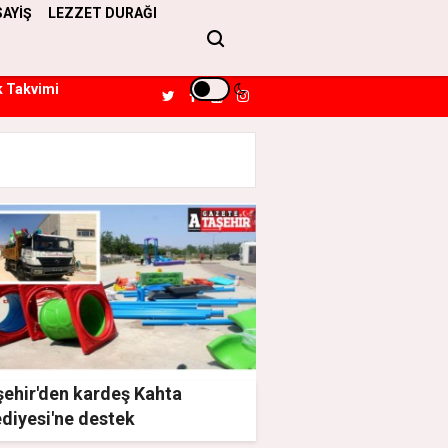
SAYİŞ
LEZZET DURAĞI
k Takvimi
şehir'den kardeş Kahta
diyesi'ne destek