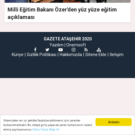
Milli Eğitim Bakanı Özer'den yüz yüze eğitim
açıklaması
GAZETE ATAŞEHIR 2020
Yazılım |
Onemsoft
Künye
Gizlilik Politikası
Hakkımızda
Sitene Ekle
İletişim
Sitemizden en iyi şekilde faydalanabilmeniz için çerezler
Anladım
kullanılmaktadır. Bu siteye giriş yaparak çerez kullanımını kabul
etmiş sayılıyorsunuz.
Daha Fazla Bilgi Al
Ana Sayfa
Web TV
Foto Galeri
Yazarlar