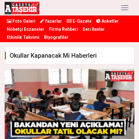
Foto Galeri
Yazarlar
E-Gazete
Anketler
Nöbetçi Eczaneler
Firma Rehberi
Seri İlanlar
Etkinlik Takvimi
Biyografiler
Okullar Kapanacak Mi Haberleri