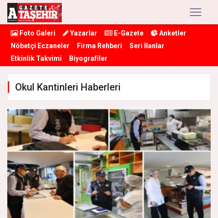
Foto Galeri
Yazarlar
E-Gazete
Anketler
Nöbetçi Eczaneler
Firma Rehberi
Seri İlanlar
Etkinlik Takvimi
Biyografiler
Okul Kantinleri Haberleri