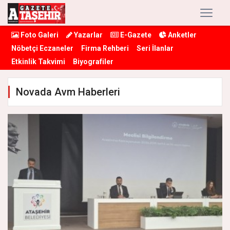
Foto Galeri
Yazarlar
E-Gazete
Anketler
Nöbetçi Eczaneler
Firma Rehberi
Seri İlanlar
Etkinlik Takvimi
Biyografiler
Novada Avm Haberleri