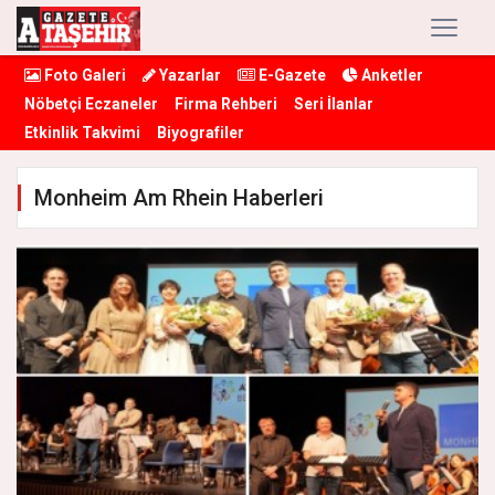
Foto Galeri
Yazarlar
E-Gazete
Anketler
Nöbetçi Eczaneler
Firma Rehberi
Seri İlanlar
Etkinlik Takvimi
Biyografiler
Monheim Am Rhein Haberleri