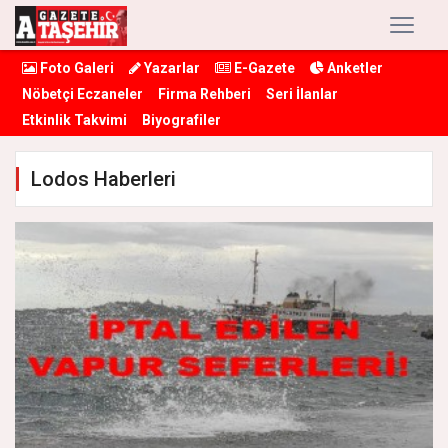
Foto Galeri
Yazarlar
E-Gazete
Anketler
Nöbetçi Eczaneler
Firma Rehberi
Seri İlanlar
Etkinlik Takvimi
Biyografiler
Lodos Haberleri