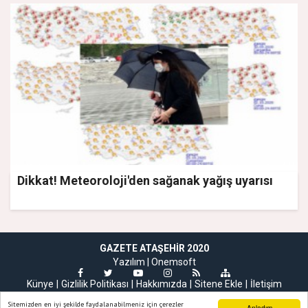
Dikkat! Meteoroloji'den sağanak yağış uyarısı
GAZETE ATAŞEHIR 2020
Yazılım |
Onemsoft
Künye
Gizlilik Politikası
Hakkımızda
Sitene Ekle
İletişim
Sitemizden en iyi şekilde faydalanabilmeniz için çerezler
Anladım