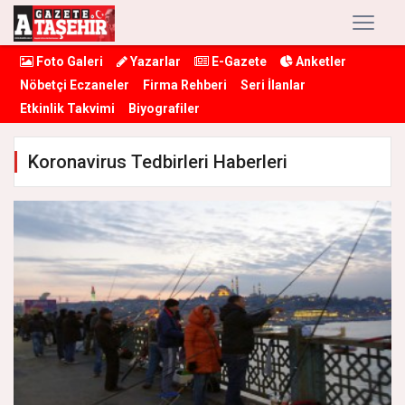
Foto Galeri
Yazarlar
E-Gazete
Anketler
Nöbetçi Eczaneler
Firma Rehberi
Seri İlanlar
Etkinlik Takvimi
Biyografiler
Koronavirus Tedbirleri Haberleri