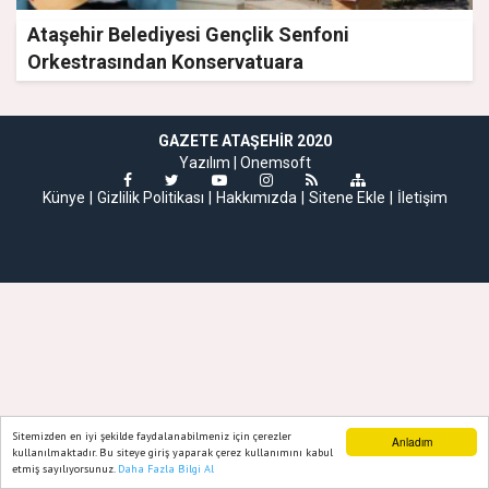
Ataşehir Belediyesi Gençlik Senfoni
Orkestrasından Konservatuara
GAZETE ATAŞEHIR 2020
Yazılım |
Onemsoft
Künye
Gizlilik Politikası
Hakkımızda
Sitene Ekle
İletişim
Sitemizden en iyi şekilde faydalanabilmeniz için çerezler
Anladım
kullanılmaktadır. Bu siteye giriş yaparak çerez kullanımını kabul
etmiş sayılıyorsunuz.
Daha Fazla Bilgi Al
Ana Sayfa
Web TV
Foto Galeri
Yazarlar