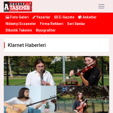
Foto Galeri
Yazarlar
E-Gazete
Anketler
Nöbetçi Eczaneler
Firma Rehberi
Seri İlanlar
Etkinlik Takvimi
Biyografiler
Klarnet Haberleri