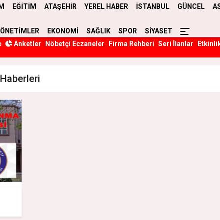
M
EĞİTİM
ATAŞEHİR
YEREL HABER
İSTANBUL
GÜNCEL
A
YÖNETİMLER
EKONOMİ
SAĞLIK
SPOR
SİYASET
e
Anketler
Nöbetçi Eczaneler
Firma Rehberi
Seri İlanlar
Etkinli
Haberleri