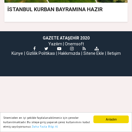
İSTANBUL KURBAN BAYRAMINA HAZIR
GAZETE ATAŞEHIR 2020
Yazılım |
Onemsoft
Künye
Gizlilik Politikası
Hakkımızda
Sitene Ekle
İletişim
Sitemizden en iyi şekilde faydalanabilmeniz için çerezler
Anladım
kullanılmaktadır. Bu siteye giriş yaparak çerez kullanımını kabul
etmiş sayılıyorsunuz.
Daha Fazla Bilgi Al
Ana Sayfa
Web TV
Foto Galeri
Yazarlar