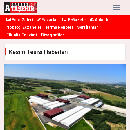
Foto Galeri
Yazarlar
E-Gazete
Anketler
Nöbetçi Eczaneler
Firma Rehberi
Seri İlanlar
Etkinlik Takvimi
Biyografiler
Kesim Tesisi Haberleri