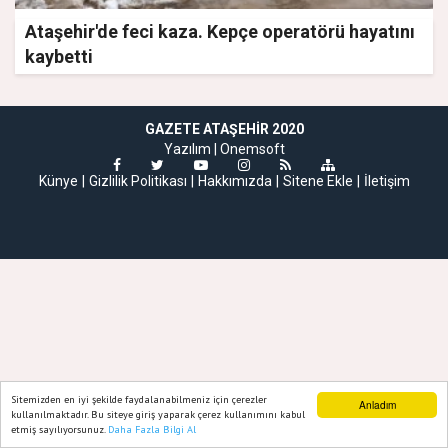
Ataşehir'de feci kaza. Kepçe operatörü hayatını
kaybetti
GAZETE ATAŞEHIR 2020
Yazılım |
Onemsoft
Künye
Gizlilik Politikası
Hakkımızda
Sitene Ekle
İletişim
Sitemizden en iyi şekilde faydalanabilmeniz için çerezler
Anladım
kullanılmaktadır. Bu siteye giriş yaparak çerez kullanımını kabul
etmiş sayılıyorsunuz.
Daha Fazla Bilgi Al
Ana Sayfa
Web TV
Foto Galeri
Yazarlar