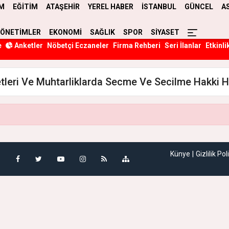
M
EĞİTİM
ATAŞEHİR
YEREL HABER
İSTANBUL
GÜNCEL
A
YÖNETİMLER
EKONOMİ
SAĞLIK
SPOR
SİYASET
e
Anketler
Nöbetçi Eczaneler
Firma Rehberi
Seri İlanlar
Etkinli
etleri Ve Muhtarliklarda Secme Ve Secilme Hakki H
Künye
Gizlilik Pol