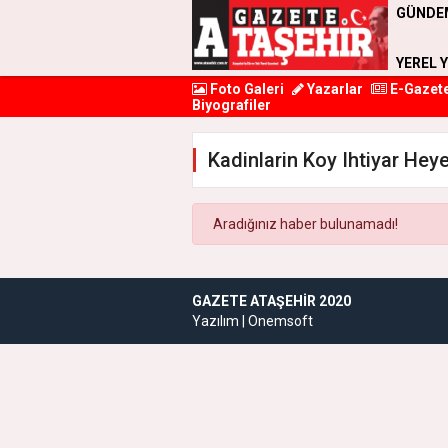
GÜNDE
YEREL 
Foto Galeri
Yazarlar
E-Gazet
Biyografiler
Kadinlarin Koy Ihtiyar Hey
Aradığınız haber bulunamadı!
GAZETE ATAŞEHIR 2020
Yazılım |
Onemsoft