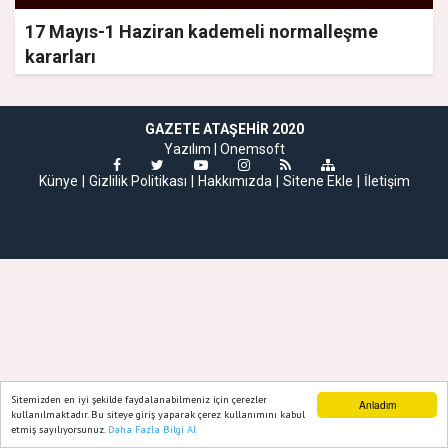
17 Mayıs-1 Haziran kademeli normalleşme
kararları
GAZETE ATAŞEHIR 2020
Yazılım |
Onemsoft
Künye
Gizlilik Politikası
Hakkımızda
Sitene Ekle
İletişim
Sitemizden en iyi şekilde faydalanabilmeniz için çerezler
Anladım
kullanılmaktadır. Bu siteye giriş yaparak çerez kullanımını kabul
etmiş sayılıyorsunuz.
Daha Fazla Bilgi Al
Ana Sayfa
Web TV
Foto Galeri
Yazarlar