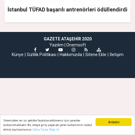
İstanbul TÜFAD başarılı antrenörleri ödüllendirdi
GAZETE ATAŞEHIR 2020
Yazılım |
Onemsoft
Künye
Gizlilik Politikası
Hakkımızda
Sitene Ekle
İletişim
Sitemizden en iyi şekilde faydalanabilmeniz için çerezler
Anladım
kullanılmaktadır. Bu siteye giriş yaparak çerez kullanımını kabul
etmiş sayılıyorsunuz.
Daha Fazla Bilgi Al
Ana Sayfa
Web TV
Foto Galeri
Yazarlar