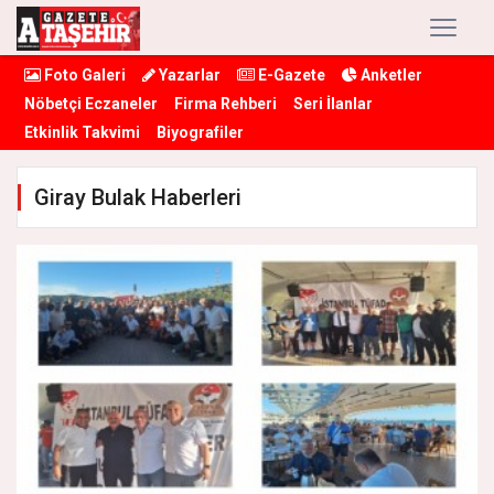
Foto Galeri
Yazarlar
E-Gazete
Anketler
Nöbetçi Eczaneler
Firma Rehberi
Seri İlanlar
Etkinlik Takvimi
Biyografiler
Giray Bulak Haberleri