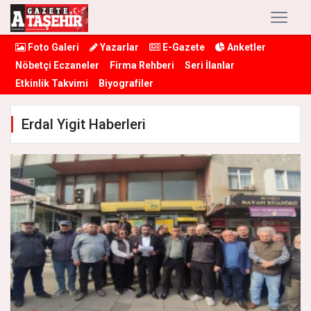
Foto Galeri
Yazarlar
E-Gazete
Anketler
Nöbetçi Eczaneler
Firma Rehberi
Seri İlanlar
Etkinlik Takvimi
Biyografiler
Erdal Yigit Haberleri