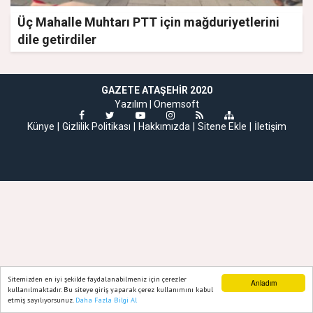
Üç Mahalle Muhtarı PTT için mağduriyetlerini
dile getirdiler
GAZETE ATAŞEHIR 2020
Yazılım |
Onemsoft
Künye
Gizlilik Politikası
Hakkımızda
Sitene Ekle
İletişim
Sitemizden en iyi şekilde faydalanabilmeniz için çerezler
Anladım
kullanılmaktadır. Bu siteye giriş yaparak çerez kullanımını kabul
etmiş sayılıyorsunuz.
Daha Fazla Bilgi Al
Ana Sayfa
Web TV
Foto Galeri
Yazarlar