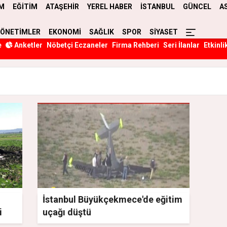
M
EĞİTİM
ATAŞEHİR
YEREL HABER
İSTANBUL
GÜNCEL
A
YÖNETİMLER
EKONOMİ
SAĞLIK
SPOR
SİYASET
e
Anketler
Nöbetçi Eczaneler
Firma Rehberi
Seri İlanlar
Etkinli
İstanbul Büyükçekmece'de eğitim
i
uçağı düştü