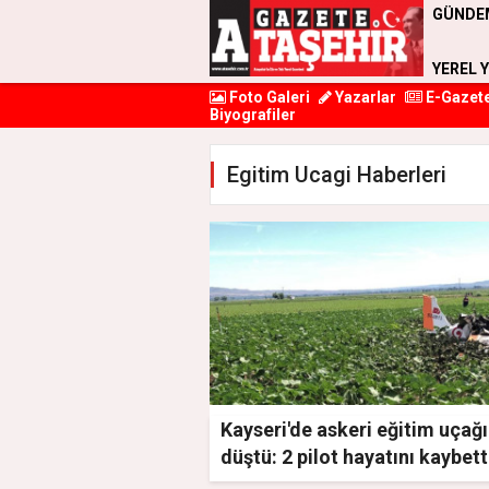
GÜNDE
YEREL 
Foto Galeri
Yazarlar
E-Gazet
Biyografiler
Egitim Ucagi Haberleri
Kayseri'de askeri eğitim uçağı
düştü: 2 pilot hayatını kaybett