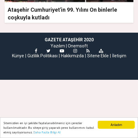
Ataşehir Cumhuriyet'in 99. Yılını On binlerle
coşkuyla kutladı
GAZETE ATAŞEHIR 2020
Yazılım |
Onemsoft
Künye
Gizlilik Politikası
Hakkımızda
Sitene Ekle
İletişim
Sitemizden en iyi şekilde faydalanabilmeniz için çerezler
Anladım
kullanılmaktadır. Bu siteye giriş yaparak çerez kullanımını kabul
etmiş sayılıyorsunuz.
Daha Fazla Bilgi Al
Ana Sayfa
Web TV
Foto Galeri
Yazarlar