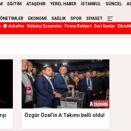
M
EĞİTİM
ATAŞEHİR
YEREL HABER
İSTANBUL
GÜNCEL
A
YÖNETİMLER
EKONOMİ
SAĞLIK
SPOR
SİYASET
e
Anketler
Nöbetçi Eczaneler
Firma Rehberi
Seri İlanlar
Etkinli
rşı
Özgür Özel’in A Takımı belli oldu!