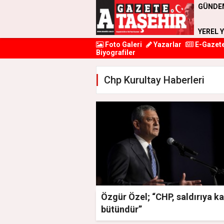
GÜNDE
YEREL 
Foto Galeri
Yazarlar
E-Gazet
Biyografiler
Chp Kurultay Haberleri
Özgür Özel; “CHP, saldırıya ka
bütündür”