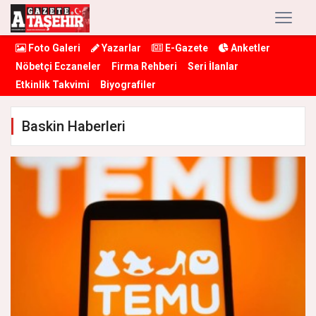
Foto Galeri
Yazarlar
E-Gazete
Anketler
Nöbetçi Eczaneler
Firma Rehberi
Seri İlanlar
Etkinlik Takvimi
Biyografiler
Baskin Haberleri