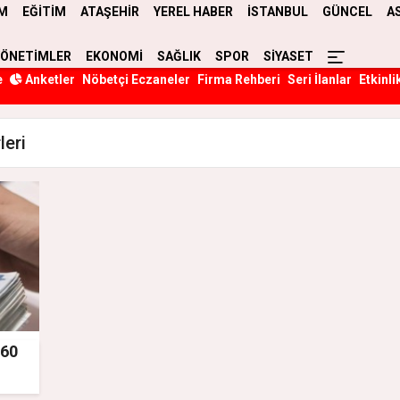
M
EĞİTİM
ATAŞEHİR
YEREL HABER
İSTANBUL
GÜNCEL
A
YÖNETİMLER
EKONOMİ
SAĞLIK
SPOR
SİYASET
e
Anketler
Nöbetçi Eczaneler
Firma Rehberi
Seri İlanlar
Etkinli
leri
 60