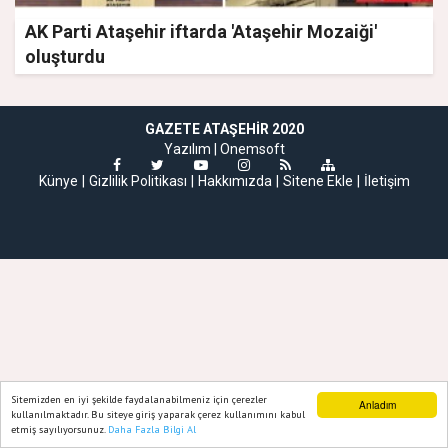
AK Parti Ataşehir iftarda 'Ataşehir Mozaiği'
oluşturdu
GAZETE ATAŞEHIR 2020
Yazılım |
Onemsoft
Künye
Gizlilik Politikası
Hakkımızda
Sitene Ekle
İletişim
Sitemizden en iyi şekilde faydalanabilmeniz için çerezler
Anladım
kullanılmaktadır. Bu siteye giriş yaparak çerez kullanımını kabul
etmiş sayılıyorsunuz.
Daha Fazla Bilgi Al
Ana Sayfa
Web TV
Foto Galeri
Yazarlar