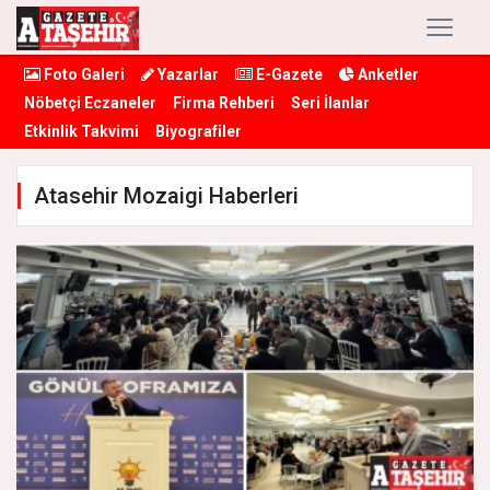
Foto Galeri
Yazarlar
E-Gazete
Anketler
Nöbetçi Eczaneler
Firma Rehberi
Seri İlanlar
Etkinlik Takvimi
Biyografiler
Atasehir Mozaigi Haberleri