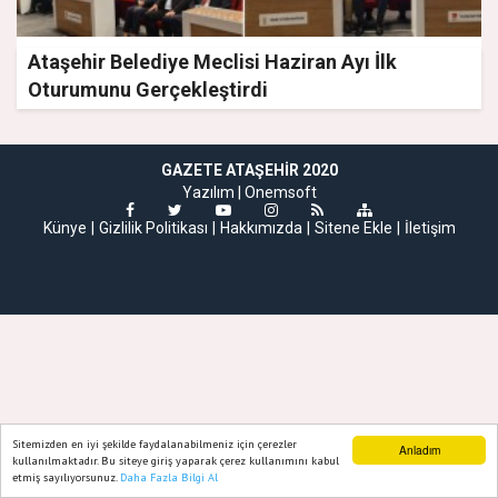
Ataşehir Belediye Meclisi Haziran Ayı İlk
Oturumunu Gerçekleştirdi
GAZETE ATAŞEHIR 2020
Yazılım |
Onemsoft
Künye
Gizlilik Politikası
Hakkımızda
Sitene Ekle
İletişim
Sitemizden en iyi şekilde faydalanabilmeniz için çerezler
Anladım
kullanılmaktadır. Bu siteye giriş yaparak çerez kullanımını kabul
etmiş sayılıyorsunuz.
Daha Fazla Bilgi Al
Ana Sayfa
Web TV
Foto Galeri
Yazarlar