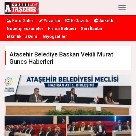
Foto Galeri
Yazarlar
E-Gazete
Anketler
Nöbetçi Eczaneler
Firma Rehberi
Seri İlanlar
Etkinlik Takvimi
Biyografiler
Atasehir Belediye Baskan Vekili Murat
Gunes Haberleri