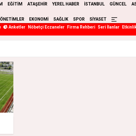
M
EĞİTİM
ATAŞEHİR
YEREL HABER
İSTANBUL
GÜNCEL
A
YÖNETİMLER
EKONOMİ
SAĞLIK
SPOR
SİYASET
e
Anketler
Nöbetçi Eczaneler
Firma Rehberi
Seri İlanlar
Etkinli