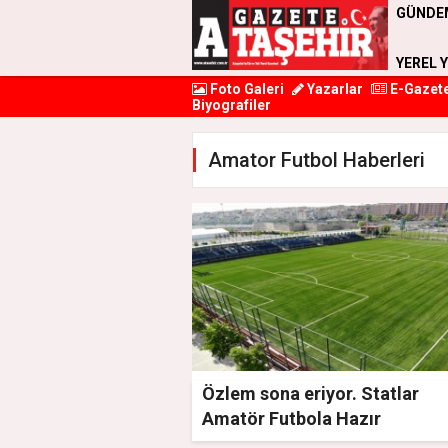
GÜNDE
YEREL 
Foto Galeri
Yazarlar
E-Gazet
Biyografiler
Amator Futbol Haberleri
Özlem sona eriyor. Statlar
Amatör Futbola Hazır