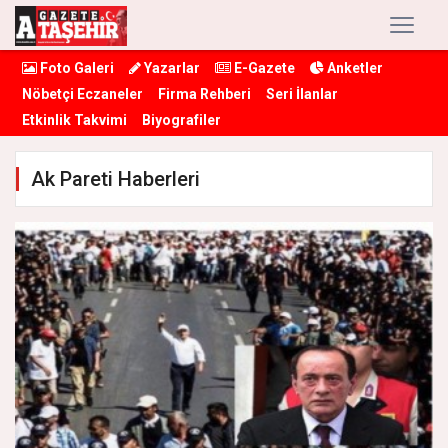
Foto Galeri
Yazarlar
E-Gazete
Anketler
Nöbetçi Eczaneler
Firma Rehberi
Seri İlanlar
Etkinlik Takvimi
Biyografiler
Ak Pareti Haberleri