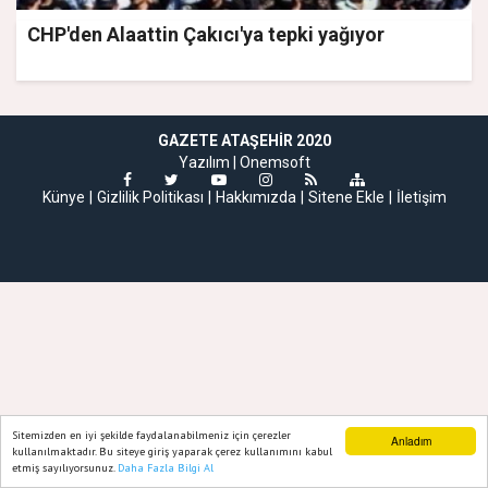
CHP'den Alaattin Çakıcı'ya tepki yağıyor
GAZETE ATAŞEHIR 2020
Yazılım |
Onemsoft
Künye
Gizlilik Politikası
Hakkımızda
Sitene Ekle
İletişim
Sitemizden en iyi şekilde faydalanabilmeniz için çerezler
Anladım
kullanılmaktadır. Bu siteye giriş yaparak çerez kullanımını kabul
etmiş sayılıyorsunuz.
Daha Fazla Bilgi Al
Ana Sayfa
Web TV
Foto Galeri
Yazarlar