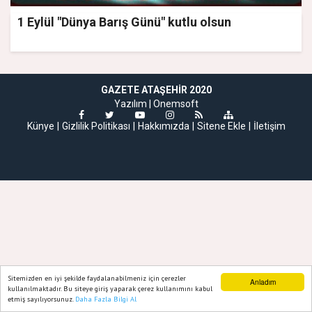
1 Eylül "Dünya Barış Günü" kutlu olsun
GAZETE ATAŞEHIR 2020
Yazılım |
Onemsoft
Künye
Gizlilik Politikası
Hakkımızda
Sitene Ekle
İletişim
Sitemizden en iyi şekilde faydalanabilmeniz için çerezler
Anladım
kullanılmaktadır. Bu siteye giriş yaparak çerez kullanımını kabul
etmiş sayılıyorsunuz.
Daha Fazla Bilgi Al
Ana Sayfa
Web TV
Foto Galeri
Yazarlar