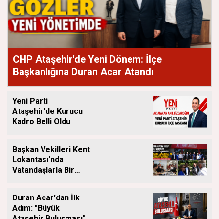
CHP Ataşehir'de Yeni Dönem: İlçe
Başkanlığına Duran Acar Atandı
Yeni Parti
Ataşehir'de Kurucu
Kadro Belli Oldu
Başkan Vekilleri Kent
Lokantası'nda
Vatandaşlarla Bir
Araya Geldi
Duran Acar'dan İlk
Adım: "Büyük
Ataşehir Buluşması"