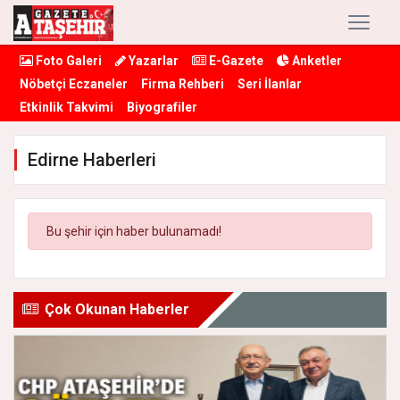
Foto Galeri
Yazarlar
E-Gazete
Anketler
Nöbetçi Eczaneler
Firma Rehberi
Seri İlanlar
Etkinlik Takvimi
Biyografiler
Edirne Haberleri
Bu şehir için haber bulunamadı!
Çok Okunan Haberler