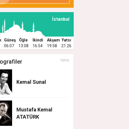
İstanbul
k
Güneş
Öğle
İkindi
Akşam
Yatsı
06:07
13:08
16:54
19:58
21:26
ografiler
tümü
Kemal Sunal
Mustafa Kemal
ATATÜRK