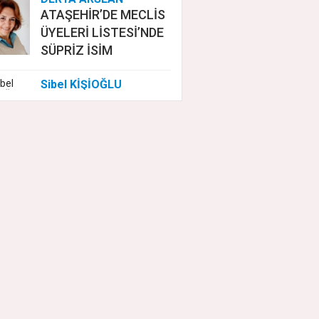
ATAŞEHİR’DE MECLİS
ÜYELERİ LİSTESİ’NDE
SÜPRİZ İSİM
Sibel KİŞİOĞLU
EUROVISION'DA
NELER OLUYOR?