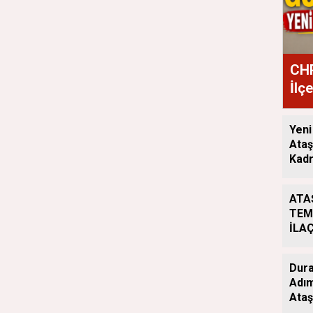
CHP
İlç
Ata
Yeni
Ataş
Kadr
ATA
TEM
İLA
ÇAL
ARA
Dura
Adım
Ataş