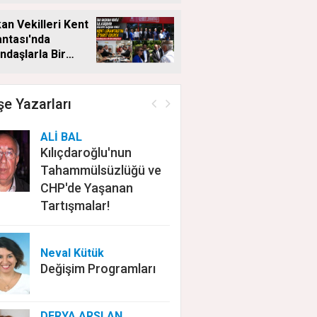
an Vekilleri Kent
ntası'nda
ndaşlarla Bir
a Geldi
e Yazarları
ALİ BAL
Kılıçdaroğlu'nun
Tahammülsüzlüğü ve
CHP'de Yaşanan
Tartışmalar!
Neval Kütük
Değişim Programları
DERYA ARSLAN