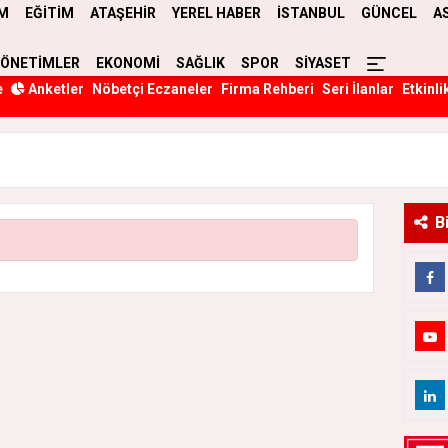
M
EĞİTİM
ATAŞEHİR
YEREL HABER
İSTANBUL
GÜNCEL
A
YÖNETİMLER
EKONOMİ
SAĞLIK
SPOR
SİYASET
e
Anketler
Nöbetçi Eczaneler
Firma Rehberi
Seri İlanlar
Etkinli
B