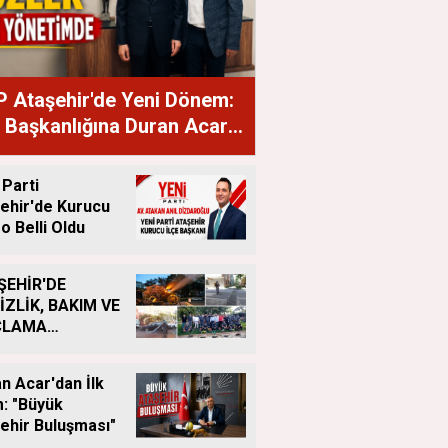
 Ataşehir'de Yeni Dönem:
e Başkanlığına Duran Acar
ndı
 Parti
ehir'de Kurucu
o Belli Oldu
ŞEHİR'DE
İZLİK, BAKIM VE
ÇLAMA
IŞMALARI
LIKSIZ SÜRÜYOR
n Acar'dan İlk
: "Büyük
ehir Buluşması"