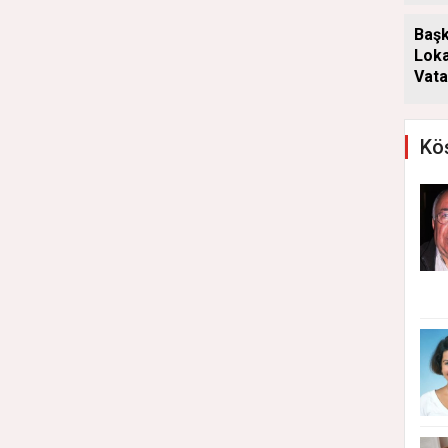
Başk
Loka
Vata
Aray
Köş