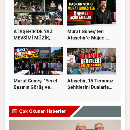
ATAŞEHİR’DE YAZ
Murat Güneş'ten
MEVSİMİ MÜZİK,
Ataşehir'e Müjde:
SİNEMA VE ŞENL...
İmar Planla...
Murat Güneş: "Yerel
Ataşehir, 15 Temmuz
Basının Görüş ve
Şehitlerini Dualarla
Eleştiri...
Andı...
Çok Okunan Haberler