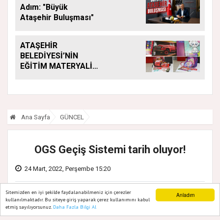
Adım: "Büyük
Ataşehir Buluşması"
ATAŞEHİR
BELEDİYESİ’NİN
EĞİTİM MATERYALİ
DESTEĞİ YENİ
DÖNEMDE DE
SÜRÜYOR
Ana Sayfa
GÜNCEL
OGS Geçiş Sistemi tarih oluyor!
24 Mart, 2022, Perşembe 15:20
Sitemizden en iyi şekilde faydalanabilmeniz için çerezler
Anladım
kullanılmaktadır. Bu siteye giriş yaparak çerez kullanımını kabul
etmiş sayılıyorsunuz.
Daha Fazla Bilgi Al
Ana Sayfa
Web TV
Foto Galeri
Yazarlar