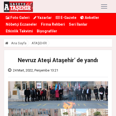
Foto Galeri
Yazarlar
E-Gazete
Anketler
Nöbetçi Eczaneler
Firma Rehberi
Seri İlanlar
Etkinlik Takvimi
Biyografiler
Ana Sayfa
ATAŞEHİR
Nevruz Ateşi Ataşehir’ de yandı
24 Mart, 2022, Perşembe 13:21