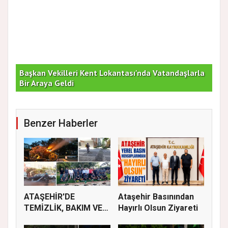
Başkan Vekilleri Kent Lokantası'nda Vatandaşlarla
Dur
Bir Araya Geldi
Bu
Benzer Haberler
ATAŞEHİR'DE
Ataşehir Basınından
TEMİZLİK, BAKIM VE
Hayırlı Olsun Ziyareti
İLAÇLAMA ÇALIŞ...