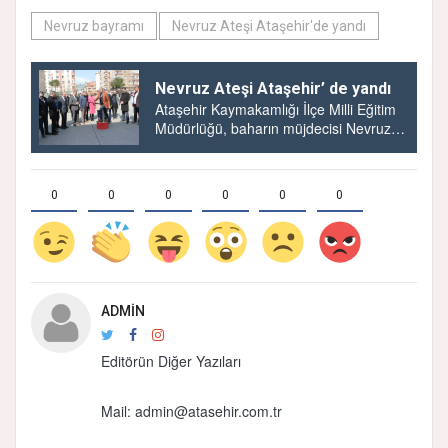
Nevruz bayramı
Nevruz Ateşi Ataşehir'de yandı
Nevruz Ateşi Ataşehir’ de yandı
Ataşehir Kaymakamlığı İlçe Milli Eğitim
Müdürlüğü, baharın müjdecisi Nevruz
Bayramı ve Türk Dünyası ve Toplulukları
haftası nedeni...
0
0
0
0
0
0
ADMIN
Editörün Diğer Yazıları
Mail:
admin@atasehir.com.tr