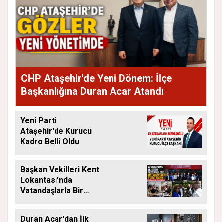
CHP Ataşehir'de Yeni Dönem: İlçe
Başkanlığına Duran Acar Atandı
Yeni Parti
Ataşehir'de Kurucu
Kadro Belli Oldu
Başkan Vekilleri Kent
Lokantası'nda
Vatandaşlarla Bir
Araya Geldi
Duran Acar'dan İlk