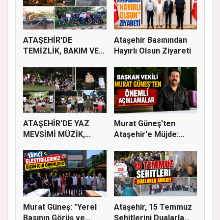
ATAŞEHİR'DE
Ataşehir Basınından
TEMİZLİK, BAKIM VE
Hayırlı Olsun Ziyareti
İLAÇLAMA ÇALIŞ...
ATAŞEHİR’DE YAZ
Murat Güneş'ten
MEVSİMİ MÜZİK,
Ataşehir'e Müjde:
SİNEMA VE ŞENL...
İmar Planla...
Murat Güneş: "Yerel
Ataşehir, 15 Temmuz
Basının Görüş ve
Şehitlerini Dualarla