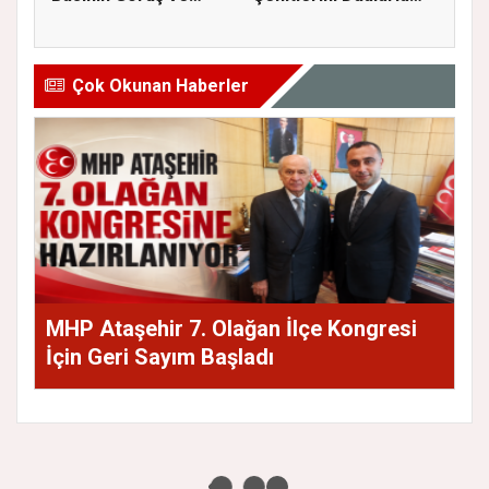
Eleştiri...
Andı...
Çok Okunan Haberler
MHP Ataşehir 7. Olağan İlçe Kongresi
İçin Geri Sayım Başladı