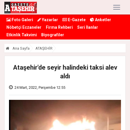
Foto Galeri
Yazarlar
E-Gazete
Anketler
Nöbetçi Eczaneler
Firma Rehberi
Seri İlanlar
Etkinlik Takvimi
Biyografiler
Ana Sayfa
ATAŞEHİR
Ataşehir'de seyir halindeki taksi alev
aldı
24 Mart, 2022, Perşembe 12:55