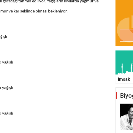
şlı geçeceği tahmin ediliyor. Yağışların kıyılarda yağmur ve
ğmur ve kar şeklinde olması bekleniyor.
ğışlı
 yağışlı
İmsak
 yağışlı
Biyo
 yağışlı