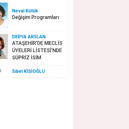
Neval Kütük
Değişim Programları
DERYA ARSLAN
ATAŞEHİR’DE MECLİS
ÜYELERİ LİSTESİ’NDE
SÜPRİZ İSİM
Sibel KİŞİOĞLU
EUROVISION'DA
NELER OLUYOR?