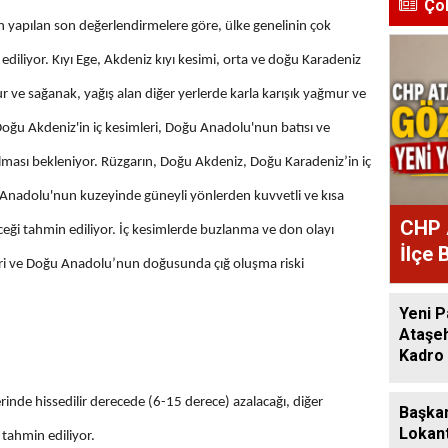
Ço
yapılan son değerlendirmelere göre, ülke genelinin çok
n ediliyor. Kıyı Ege, Akdeniz kıyı kesimi, orta ve doğu Karadeniz
 ve sağanak, yağış alan diğer yerlerde karla karışık yağmur ve
Doğu Akdeniz'in iç kesimleri, Doğu Anadolu'nun batısı ve
ması bekleniyor. Rüzgarın, Doğu Akdeniz, Doğu Karadeniz’in iç
nadolu'nun kuzeyinde güneyli yönlerden kuvvetli ve kısa
CHP 
eceği tahmin ediliyor. İç kesimlerde buzlanma ve don olayı
İlçe 
eri ve Doğu Anadolu’nun doğusunda çığ oluşma riski
Atan
Yeni P
Ataşeh
Kadro 
erinde hissedilir derecede (6-15 derece) azalacağı, diğer
Başkan
Lokant
 tahmin ediliyor.