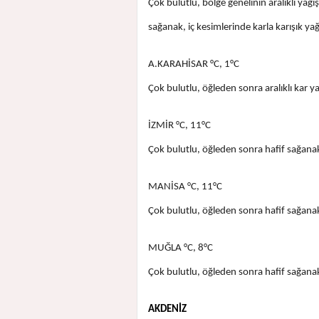
Çok bulutlu, bölge genelinin aralıklı yağı
sağanak, iç kesimlerinde karla karışık ya
A.KARAHİSAR °C, 1°C
Çok bulutlu, öğleden sonra aralıklı kar ya
İZMİR °C, 11°C
Çok bulutlu, öğleden sonra hafif sağanak
MANİSA °C, 11°C
Çok bulutlu, öğleden sonra hafif sağanak
MUĞLA °C, 8°C
Çok bulutlu, öğleden sonra hafif sağanak
AKDENİZ