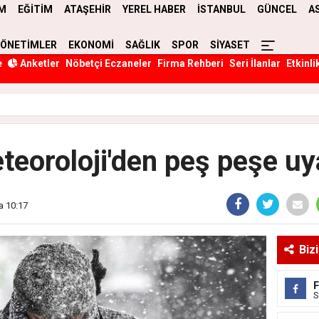
M
EĞİTİM
ATAŞEHİR
YEREL HABER
İSTANBUL
GÜNCEL
A
YÖNETİMLER
EKONOMİ
SAĞLIK
SPOR
SİYASET
e
Anketler
Nöbetçi Eczaneler
Firma Rehberi
Seri İlanlar
Etkinli
teoroloji'den peş peşe uya
a 10:17
Biz
S