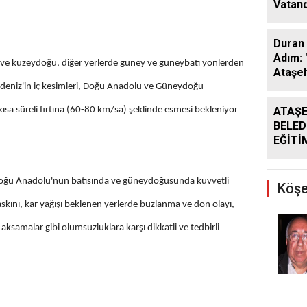
Vatand
Araya 
Duran 
Adım: 
 ve kuzeydoğu, diğer yerlerde güney ve güneybatı yönlerden
Ataşeh
deniz'in iç kesimleri, Doğu Anadolu ve Güneydoğu
sa süreli fırtına (60-80 km/sa) şeklinde esmesi bekleniyor
ATAŞE
BELED
EĞİTİ
DESTE
DÖNE
e Doğu Anadolu'nun batısında ve güneydoğusunda kuvvetli
SÜRÜ
Köşe
askını, kar yağışı beklenen yerlerde buzlanma ve don olayı,
aksamalar gibi olumsuzluklara karşı dikkatli ve tedbirli