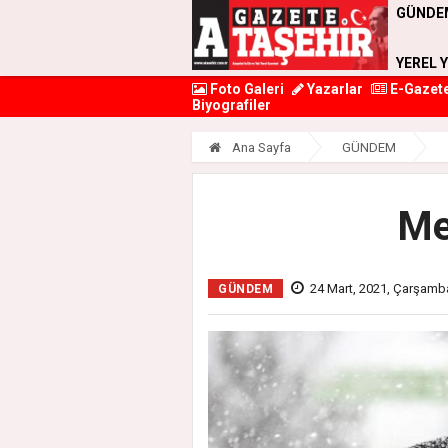
GÜNDE
YEREL 
Foto Galeri
Yazarlar
E-Gazet
Biyografiler
Ana Sayfa
GÜNDEM
Me
24 Mart, 2021, Çarşamb
GÜNDEM