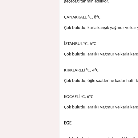
geçeceği tahmin ediliyor.
ÇANAKKALE °C, 8°C
Çok bulutlu, karla karışık yağmur ve kar y
İSTANBUL °C, 6°C
Çok bulutlu, aralıklı yağmur ve karla karı
KIRKLARELİ °C, 4°C
Çok bulutlu, öğle saatlerine kadar hafif k
KOCAELİ °C, 6°C
Çok bulutlu, aralıklı yağmur ve karla karı
EGE