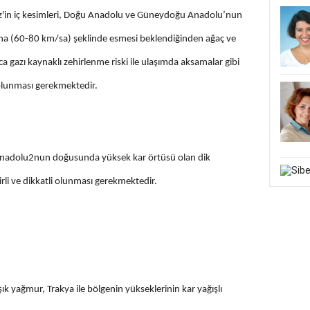
z'in iç kesimleri, Doğu Anadolu ve Güneydoğu Anadolu’nun
rtına (60-80 km/sa) şeklinde esmesi beklendiğinden ağaç ve
ca gazı kaynaklı zehirlenme riski ile ulaşımda aksamalar gibi
i olunması gerekmektedir.
u Anadolu2nun doğusunda yüksek kar örtüsü olan dik
rli ve dikkatli olunması gerekmektedir.
şık yağmur, Trakya ile bölgenin yükseklerinin kar yağışlı