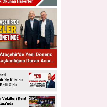
k Okunan Haberler
Ataşehir'de Yeni Dönem:
Başkanlığına Duran Acar
dı
arti
ir'de Kurucu
Belli Oldu
 Vekilleri Kent
ası'nda