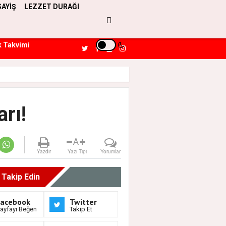
SAYİŞ
LEZZET DURAĞI
k Takvimi
rı!
A
Yazdır
Yazı Tipi
Yorumlar
i Takip Edin
Facebook
Twitter
ayfayı Beğen
Takip Et