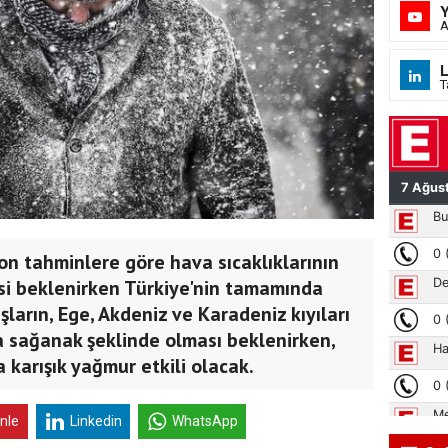
A
L
T
on tahminlere göre hava sıcaklıklarının
i beklenirken Türkiye'nin tamamında
ışların, Ege, Akdeniz ve Karadeniz kıyıları
 sağanak şeklinde olması beklenirken,
a karışık yağmur etkili olacak.
inle
Linkedin
WhatsApp