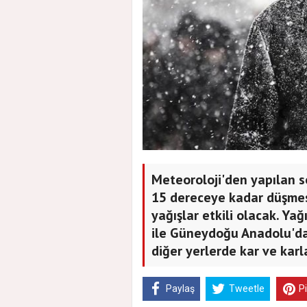
Meteoroloji'den yapılan s
15 dereceye kadar düşmes
yağışlar etkili olacak. Yağ
ile Güneydoğu Anadolu'da
diğer yerlerde kar ve karl
Paylaş
Tweetle
P