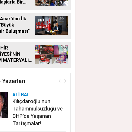
aşlarla Bir
Geldi
Acar'dan İlk
"Büyük
ir Buluşması"
HİR
İYESİ’NİN
M MATERYALİ
Ğİ YENİ
MDE DE
YOR
 Yazarları
ALİ BAL
Kılıçdaroğlu'nun
Tahammülsüzlüğü ve
CHP'de Yaşanan
Tartışmalar!