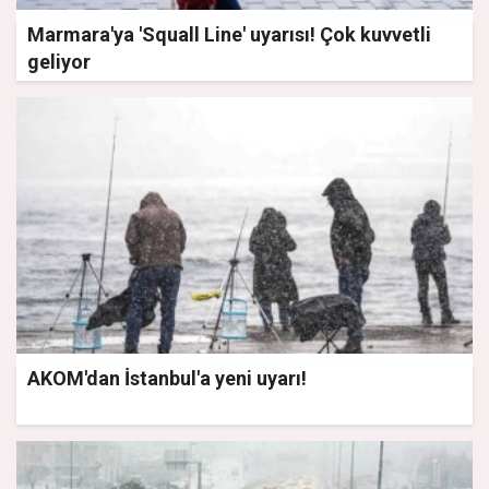
Marmara'ya 'Squall Line' uyarısı! Çok kuvvetli
geliyor
AKOM'dan İstanbul'a yeni uyarı!