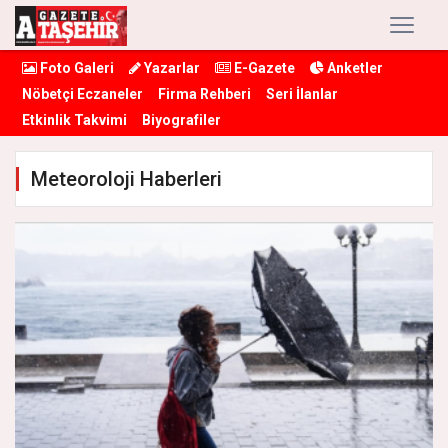
Foto Galeri
Yazarlar
E-Gazete
Anketler
Nöbetçi Eczaneler
Firma Rehberi
Seri İlanlar
Etkinlik Takvimi
Biyografiler
Meteoroloji Haberleri