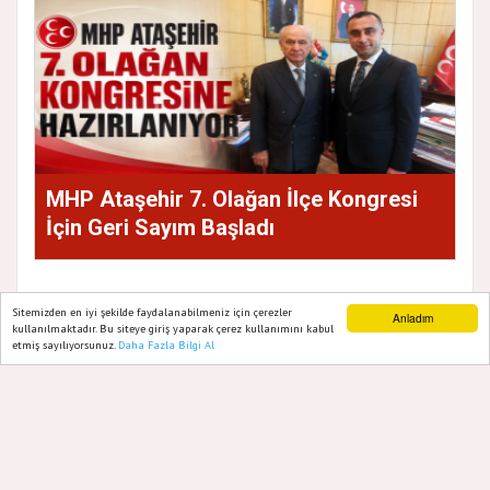
MHP Ataşehir 7. Olağan İlçe Kongresi
İçin Geri Sayım Başladı
Sitemizden en iyi şekilde faydalanabilmeniz için çerezler
Anladım
kullanılmaktadır. Bu siteye giriş yaparak çerez kullanımını kabul
etmiş sayılıyorsunuz.
Daha Fazla Bilgi Al
Ana Sayfa
Web TV
Foto Galeri
Yazarlar
GAZETE ATAŞEHIR 2020
Yazılım |
Onemsoft
Künye
Gizlilik Politikası
Hakkımızda
Sitene Ekle
İletişim