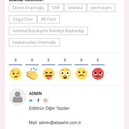
Ekrem İmamoğlu
CHP
İstanbul
yerel seçim
Özgül Özer
AK Parti
İstanbul Büyükşehir Belediye Başkanlığı
başkan adayı İmamoğlu
0
0
0
0
0
0
ADMIN
Editörün Diğer Yazıları
Mail: admin@atasehir.com.tr