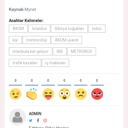
Mynet
Kaynak:
Anahtar Kelimeler:
AKOM
İstanbul
Sibirya soğukları
lodos
kar
meteoroloji
AKOM uyardı
istanbula kar geliyor
İBB
METROBÜS
trafik kazaları
iş makinası
0
0
0
0
0
0
ADMIN