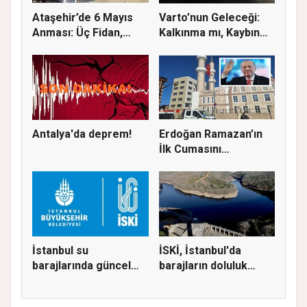
Ataşehir’de 6 Mayıs
Varto’nun Geleceği:
Anması: Üç Fidan,
Kalkınma mı, Kaybın
Deniz G...
Başla...
Antalya'da deprem!
Erdoğan Ramazan’ın
İlk Cumasını
Ataşehir’de K...
İstanbul su
İSKİ, İstanbul'da
barajlarında güncel
barajların doluluk
doluluk oranı...
oranını...