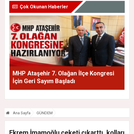
Çok Okunan Haberler
MHP Ataşehir 7. Olağan İlçe Kongresi
İçin Geri Sayım Başladı
Ana Sayfa
GÜNDEM
Ekrem İmamoğlu ceketi çıkarttı, kolları