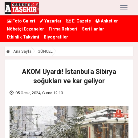
Foto Galeri
Yazarlar
E-Gazete
Anketler
Nöbetçi Eczaneler
Firma Rehberi
Seri İlanlar
Etkinlik Takvimi
Biyografiler
Ana Sayfa
GÜNCEL
AKOM Uyardı! İstanbul'a Sibirya
soğukları ve kar geliyor
05 Ocak, 2024, Cuma 12:10