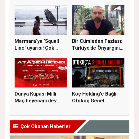
Gere...
Marmara'ya 'Squall
Bir Cümleden Fazlası:
Line' uyarısı! Çok
Türkiye’de Önyargının
kuvvetl...
S...
Dünya Kupası Milli
Koç Holding’e Bağlı
Maç heyecanı dev
Otokoç Genel
ekranda A...
Müdürlüğü He...
Çok Okunan Haberler