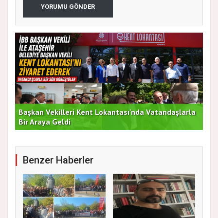
YORUMU GÖNDER
Başkan Vekilleri Kent Lokantası'nda Vatandaşlarla
Dur
Bir Araya Geldi
Bu
Benzer Haberler