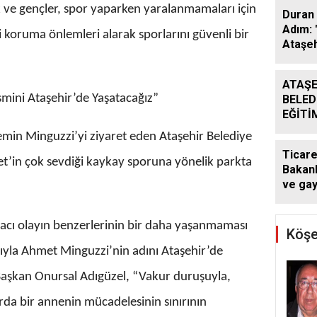
k ve gençler, spor yaparken yaralanmamaları için
Duran 
Adım: 
bi koruma önlemleri alarak sporlarını güvenli bir
Ataşeh
ATAŞE
smini Ataşehir’de Yaşatacağız”
BELED
EĞİTİ
DESTE
min Minguzzi’yi ziyaret eden Ataşehir Belediye
DÖNE
Ticare
SÜRÜ
t’in çok sevdiği kaykay sporuna yönelik parkta
Bakanl
ve ga
kararı:
atlaya
acı olayın benzerlerinin bir daha yaşanmaması
yapam
Köşe
acıyla Ahmet Minguzzi’nin adını Ataşehir’de
 Başkan Onursal Adıgüzel, “Vakur duruşuyla,
rda bir annenin mücadelesinin sınırının