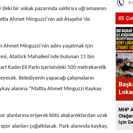
'deki bir sokak pazarında saldırıya uğramasının
Ço
tia Ahmet Minguzzi’nin adı Ataşehir’de
n Ahmet Minguzzi’nin adını yaşatmak için
yesi, Atatürk Mahallesi’nde bulunan 11 bin
t Kadın Eli Parkı içerisindeki 500 metrekarelik
ileyecek. Belediyenin yapacağı çalışmaların
Başka
kaykay alanına “Mattia Ahmet Minguzzi Kaykay
Lokan
Bir A
MHP At
or alanlarına erişerek kötü alışkanlıklardan uzak
Olağan
İçin G
i spor alanları çoğaltılacak. Park alanında kaykay,
Başlad