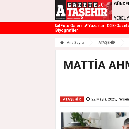
GÜNDE
YEREL 
Foto Galeri
Yazarlar
E-Gazet
Biyografiler
Ana Sayfa
ATAŞEHİR
MATTİA AHM
22 Mayıs, 2025, Perşe
ATAŞEHİR