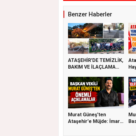
Benzer Haberler
ATAŞEHİR'DE TEMİZLİK,
Ata
BAKIM VE İLAÇLAMA
Hay
ÇALIŞ...
Murat Güneş'ten
Mur
Ataşehir'e Müjde: İmar
Bas
Planla...
Eleş