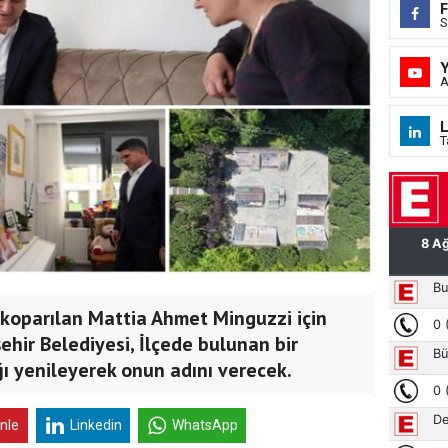
S
A
L
T
koparılan Mattia Ahmet Minguzzi için
ehir Belediyesi, İlçede bulunan bir
ğı yenileyerek onun adını verecek.
inle
Linkedin
WhatsApp