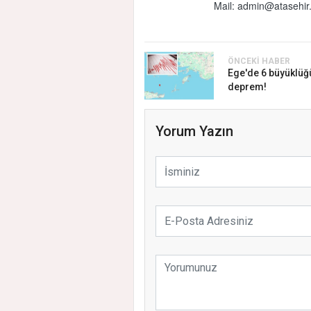
Mail:
admin@atasehir.
ÖNCEKI HABER
Ege'de 6 büyüklü
deprem!
Yorum Yazın