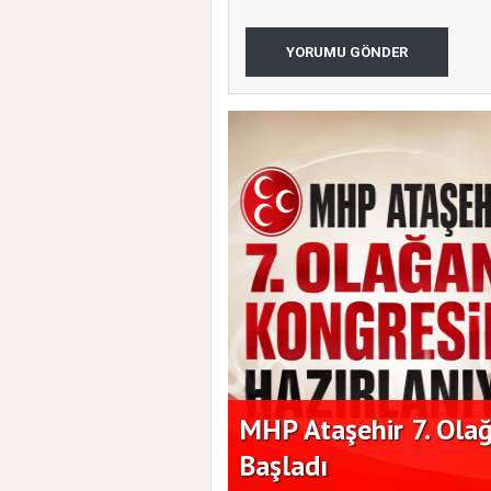
YORUMU GÖNDER
ı'nın Vefatı Büyük
MHP Ataşehir 7. Olağ
Başladı