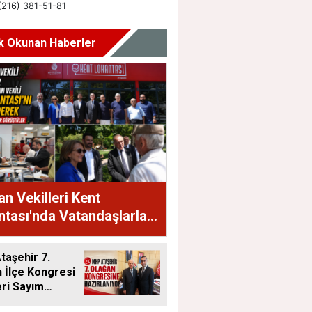
k Okunan Haberler
n Vekilleri Kent
tası'nda Vatandaşlarla
raya Geldi
aşehir 7.
 İlçe Kongresi
eri Sayım
ı