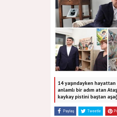
14 yaşındayken hayattan 
anlamlı bir adım atan Ataş
kaykay pistini baştan aşa
Paylaş
Tweetle
P