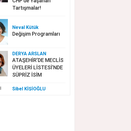
CHP'de Yaşanan
Tartışmalar!
Neval Kütük
Değişim Programları
DERYA ARSLAN
ATAŞEHİR’DE MECLİS
ÜYELERİ LİSTESİ’NDE
SÜPRİZ İSİM
Sibel KİŞİOĞLU
EUROVISION'DA
NELER OLUYOR?