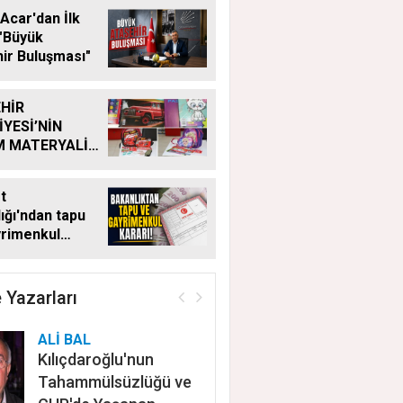
Acar'dan İlk
"Büyük
ir Buluşması"
HİR
İYESİ’NİN
M MATERYALİ
Ğİ YENİ
MDE DE
t
YOR
ığı'ndan tapu
yrimenkul
 Bu kritik adımı
n satış
ayacak
 Yazarları
ALİ BAL
Kılıçdaroğlu'nun
Tahammülsüzlüğü ve