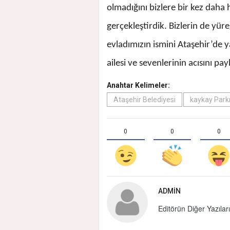
olmadığını bizlere bir kez daha
gerçekleştirdik. Bizlerin de yür
evladımızın ismini Ataşehir’de y
ailesi ve sevenlerinin acısını 
Anahtar Kelimeler:
Ataşehir Belediyesi
kaykay Park
0
0
0
ADMIN
Editörün Diğer Yazıları