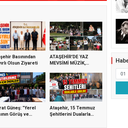
şehir Basınından
ATAŞEHİR’DE YAZ
Habe
ırlı Olsun Ziyareti
MEVSİMİ MÜZİK,
SİNEMA VE ŞENL...
at Güneş: "Yerel
Ataşehir, 15 Temmuz
ının Görüş ve
Şehitlerini Dualarla
tiri...
Andı...