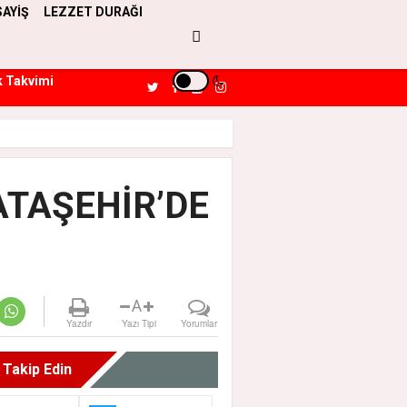
SAYİŞ
LEZZET DURAĞI
k Takvimi
ATAŞEHİR’DE
A
Yazdır
Yazı Tipi
Yorumlar
i Takip Edin