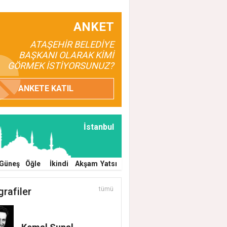
ANKET
ATAŞEHİR BELEDİYE
BAŞKANI OLARAK KİMİ
GÖRMEK İSTİYORSUNUZ?
ANKETE KATIL
İstanbul
Güneş
Öğle
İkindi
Akşam
Yatsı
grafiler
tümü
n Vekilleri Kent Lokantası'nda Vatandaşla
 Geldi