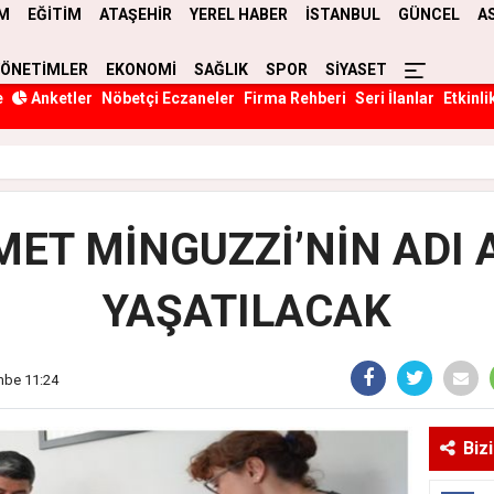
M
EĞİTİM
ATAŞEHİR
YEREL HABER
İSTANBUL
GÜNCEL
A
YÖNETİMLER
EKONOMİ
SAĞLIK
SPOR
SİYASET
e
Anketler
Nöbetçi Eczaneler
Firma Rehberi
Seri İlanlar
Etkinli
ET MİNGUZZİ’NİN ADI 
YAŞATILACAK
mbe 11:24
Biz