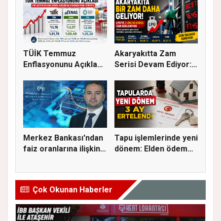
DEST...
TÜİK Temmuz
Akaryakıtta Zam
Enflasyonunu Açıkladı:
Serisi Devam Ediyor:
Aylık Artı...
Bu Kez S...
Merkez Bankası'ndan
Tapu işlemlerinde yeni
faiz oranlarına ilişkin
dönem: Elden ödeme
a...
ve...
Çok Okunan Haberler