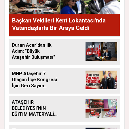
Başkan Vekilleri Kent Lokantası'nda
Vatandaşlarla Bir Araya Geldi
Duran Acar'dan İlk
Adım: "Büyük
Ataşehir Buluşması"
MHP Ataşehir 7.
Olağan İlçe Kongresi
İçin Geri Sayım
Başladı
ATAŞEHİR
BELEDİYESİ’NİN
EĞİTİM MATERYALİ
DESTEĞİ YENİ
DÖNEMDE DE