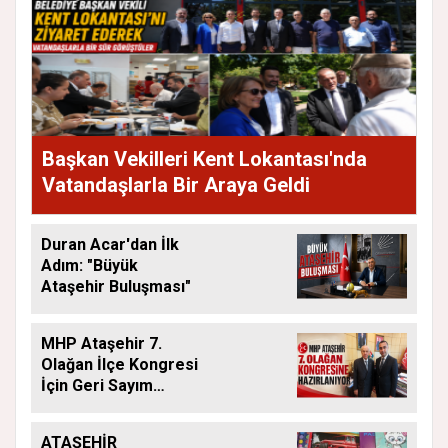
Başkan Vekilleri Kent Lokantası'nda
Vatandaşlarla Bir Araya Geldi
Duran Acar'dan İlk
Adım: "Büyük
Ataşehir Buluşması"
MHP Ataşehir 7.
Olağan İlçe Kongresi
İçin Geri Sayım
Başladı
ATAŞEHİR