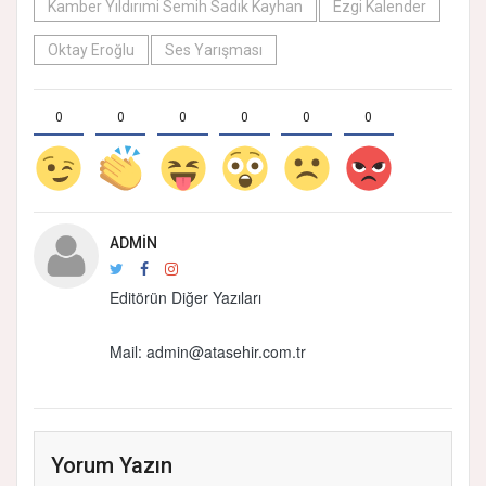
Kamber Yıldırımi Semih Sadık Kayhan
Ezgi Kalender
Oktay Eroğlu
Ses Yarışması
0
0
0
0
0
0
ADMIN
Editörün Diğer Yazıları
Mail:
admin@atasehir.com.tr
Yorum Yazın