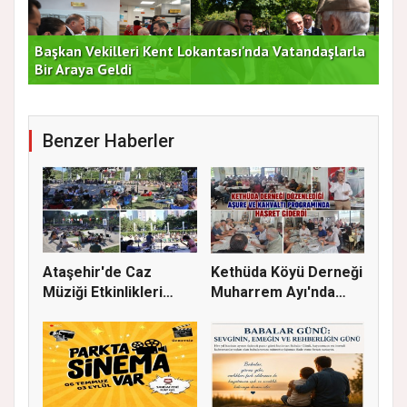
Başkan Vekilleri Kent Lokantası'nda Vatandaşlarla
Dur
Bir Araya Geldi
Bu
Benzer Haberler
Ataşehir'de Caz
Kethüda Köyü Derneği
Müziği Etkinlikleri
Muharrem Ayı'nda
devam ede...
Gönülle...