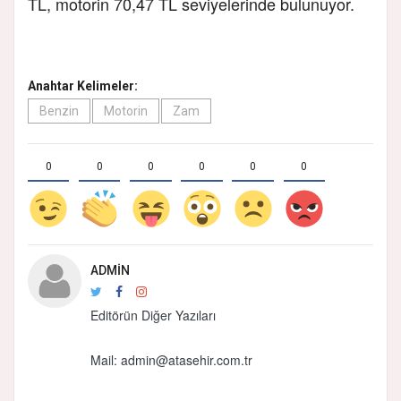
TL, motorin 70,47 TL seviyelerinde bulunuyor.
Anahtar Kelimeler:
Benzin
Motorin
Zam
0
0
0
0
0
0
ADMIN
Editörün Diğer Yazıları
Mail: admin@atasehir.com.tr