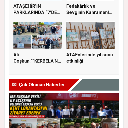
ATAŞEHİR’İN
Fedakârlık ve
PARKLARINDA “7’DEN
Sevginin Kahramanları
70’E SİNEMA KE...
Olan Baba...
Ali
ATAEvlerinde yıl sonu
Coşkun;"“KERBELA’NIN
etkinliği
YASI, ADALETİN VE
HA...
Çok Okunan Haberler