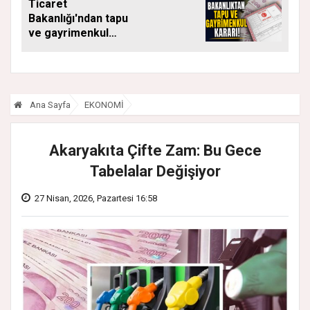
Ticaret
SÜRÜYOR
Bakanlığı'ndan tapu
ve gayrimenkul
kararı: Bu kritik adımı
atlayan satış
yapamayacak
Ana Sayfa
EKONOMİ
Akaryakıta Çifte Zam: Bu Gece
Tabelalar Değişiyor
27 Nisan, 2026, Pazartesi 16:58