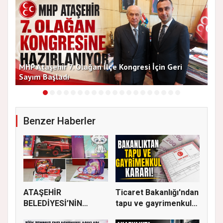
MHP Ataşehir 7. Olağan İlçe Kongresi İçin Geri
Baş
Sayım Başladı
Bir
Benzer Haberler
ATAŞEHİR
Ticaret Bakanlığı'ndan
BELEDİYESİ’NİN
tapu ve gayrimenkul
EĞİTİM MATERYALİ
ka...