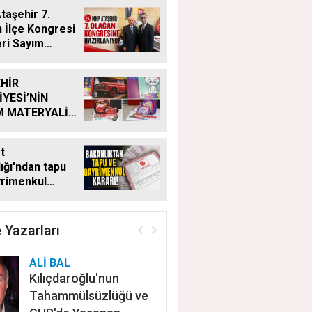
aşehir 7.
 İlçe Kongresi
eri Sayım
ı
HİR
İYESİ’NİN
M MATERYALİ
Ğİ YENİ
MDE DE
t
YOR
ığı'ndan tapu
yrimenkul
 Bu kritik adımı
n satış
ayacak
 Yazarları
ALİ BAL
Kılıçdaroğlu'nun
Tahammülsüzlüğü ve