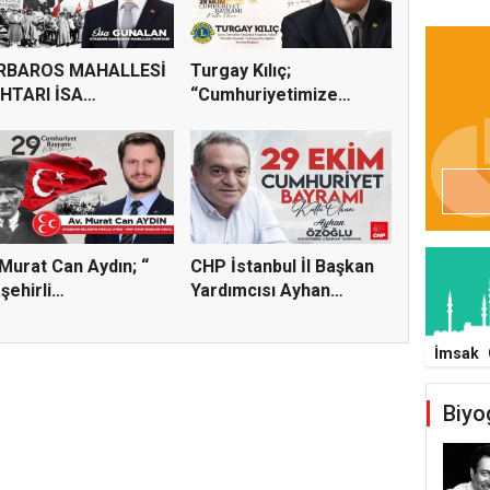
RBAROS MAHALLESİ
Turgay Kılıç;
HTARI İSA
“Cumhuriyetimize
ALAN, 29 EK...
sadakatle sahi...
Murat Can Aydın; “
CHP İstanbul İl Başkan
şehirli
Yardımcısı Ayhan
şularımız...
Özoğl...
İmsak
Biyo