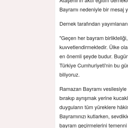
Bayramı nedeniyle bir mesaj y
Dernek tarafından yayımlana
"Geçen her bayram birlikteliği
kuvvetlendirmektedir. Ülke ola
en önemli şeyde budur. Bugü
Türkiye Cumhuriyeti'nin bu gün
biliyoruz.
Ramazan Bayramı vesilesiyle biz
bırakıp ayrışmak yerine kucak
duyguların tüm yüreklere hâ
Bayramınızı kutlarken, sevdikler
bayram geçirmelerini temenni 