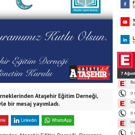
S
A
L
T
erneklerinden Ataşehir Eğitim Derneği,
e bir mesaj yayımladı.
inle
Linkedin
WhatsApp
eklerinden Ataşehir Eğitim Derneği, Ramazan