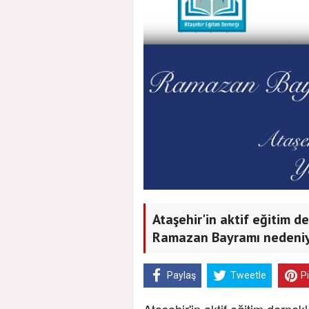
Ataşehir'in aktif eğitim d
Ramazan Bayramı nedeniyl
Paylaş
Tweetle
P
Ataşehir'in aktif eğitim dern