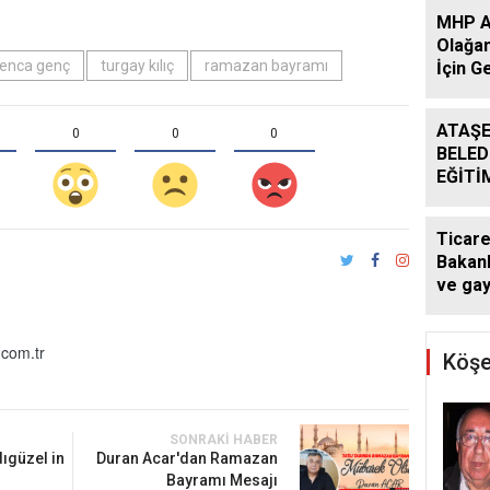
MHP At
Olağan
genca genç
turgay kılıç
ramazan bayramı
İçin G
Başlad
ATAŞE
0
0
0
BELED
EĞİTİ
DESTE
DÖNE
Ticare
SÜRÜ
Bakanl
ve ga
kararı:
atlaya
com.tr
yapam
Köşe
SONRAKI HABER
ıgüzel in
Duran Acar'dan Ramazan
Bayramı Mesajı