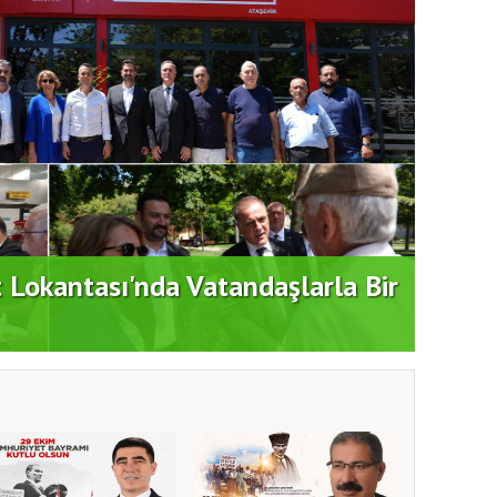
t Lokantası'nda Vatandaşlarla Bir
Duran