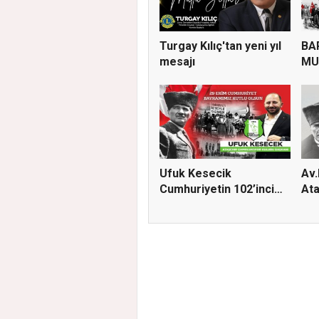
Turgay Kılıç'tan yeni yıl
BA
mesajı
MU
GÜN
Ufuk Kesecik
Av.
Cumhuriyetin 102’inci
Ata
yılı için...
kom