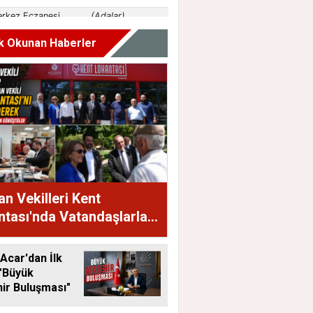
k Okunan Haberler
n Vekilleri Kent
tası'nda Vatandaşlarla
raya Geldi
Acar'dan İlk
"Büyük
ir Buluşması"