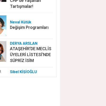
CHP'de Yaşanan
Tartışmalar!
Neval Kütük
Değişim Programları
DERYA ARSLAN
ATAŞEHİR’DE MECLİS
ÜYELERİ LİSTESİ’NDE
SÜPRİZ İSİM
Sibel KİŞİOĞLU
EUROVISION'DA
NELER OLUYOR?