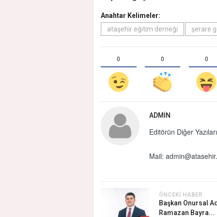
Anahtar Kelimeler:
ataşehir eğitim derneği
şerare 
0
0
0
ADMIN
Editörün Diğer Yazıları
Mail:
admin@atasehir.
ÖNCEKI HABER
Başkan Onursal Ad
Ramazan Bayra...