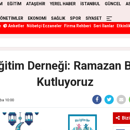
M
EĞİTİM
ATAŞEHİR
YEREL HABER
İSTANBUL
GÜNCEL
A
YÖNETİMLER
EKONOMİ
SAĞLIK
SPOR
SİYASET
e
Anketler
Nöbetçi Eczaneler
Firma Rehberi
Seri İlanlar
Etkinli
ğitim Derneği: Ramazan 
Kutluyoruz
ba 10:00
Biz