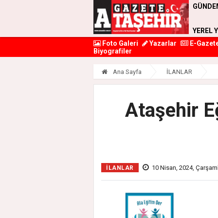
GÜNDE
YEREL 
Foto Galeri
Yazarlar
E-Gazet
Biyografiler
Ana Sayfa
İLANLAR
Ataşehir E
10 Nisan, 2024, Çarşam
İLANLAR