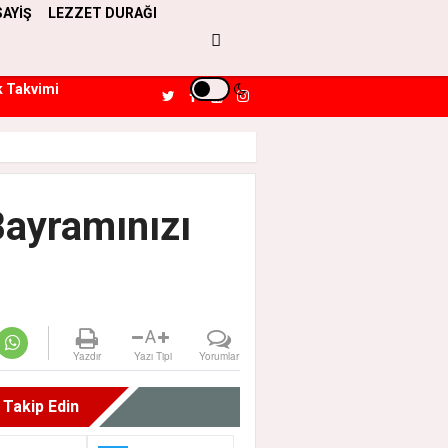
SAYİŞ
LEZZET DURAĞI
k Takvimi
Bayramınızı
A
Yazdır
Yazı Tipi
Yorumlar
i Takip Edin