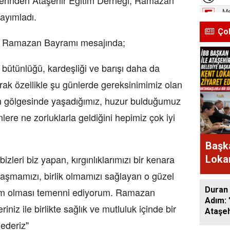
ayımladı.
Ço
n Ramazan Bayramı mesajında;
, bütünlüğü, kardeşliği ve barışı daha da
rak özellikle şu günlerde gereksinimimiz olan
n gölgesinde yaşadığımız, huzur bulduğumuz
lere ne zorluklarla geldiğini hepimiz çok iyi
Başka
leri biz yapan, kırgınlıklarımızı bir kenara
Lokan
Bir A
laşmamızı, birlik olmamızı sağlayan o güzel
Duran 
kim olması temenni ediyorum. Ramazan
Adım: 
iniz ile birlikte sağlık ve mutluluk içinde bir
Ataşeh
ederiz"