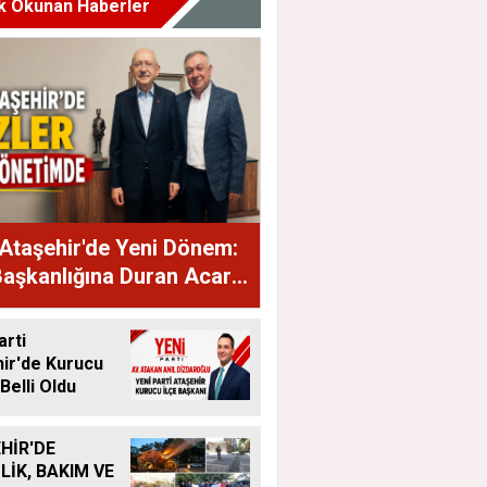
k Okunan Haberler
Ataşehir'de Yeni Dönem:
Başkanlığına Duran Acar
dı
arti
ir'de Kurucu
Belli Oldu
HİR'DE
LİK, BAKIM VE