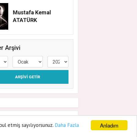
Mustafa Kemal
ATATÜRK
r Arşivi
ARŞIVI GETIR
ye kırtasiye
Anladım
bul etmiş sayılıyorsunuz.
Daha Fazla