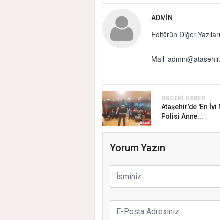
ADMIN
Editörün Diğer Yazıları
Mail:
admin@atasehir.
ÖNCEKI HABER
Ataşehir’de 'En İyi
Polisi Anne...
Yorum Yazın