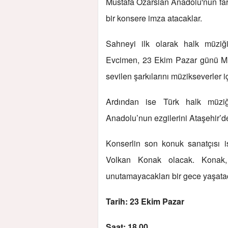
Mustafa Özarslan Anadolu'nun fark
bir konsere imza atacaklar.
Sahneyi ilk olarak halk müziği
Evcimen, 23 Ekim Pazar günü Mu
sevilen şarkılarını müzikseverler i
Ardından ise Türk halk müziği
Anadolu’nun ezgilerini Ataşehir’de
Konserlin son konuk sanatçısı 
Volkan Konak olacak. Konak, şa
unutamayacakları bir gece yaşata
Tarih: 23 Ekim Pazar
Saat: 18.00