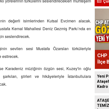
lı yörelerinin türkülerini seslendirecekleri muhteşem
Ço
nin değerli isimlerinden Kutsal Evcimen alacak.
stafa Kemal Mahallesi Deniz Gezmiş Parkı’nda en
çin seslendirecek.
nin sevilen sesi Mustafa Özarslan türküleriyle
CHP 
 estirecek.
İlçe 
Atan
ise Karadeniz müziğinin özgün sesi, Kuzey'in oğlu
rkıları, şiirleri ve hikâyeleriyle İstanbullulara
Yeni P
Ataşeh
cak.
Kadro 
ATAŞE
TEMİZ