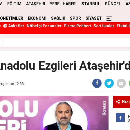
M
EĞİTİM
ATAŞEHİR
YEREL HABER
İSTANBUL
GÜNCEL
A
YÖNETİMLER
EKONOMİ
SAĞLIK
SPOR
SİYASET
e
Anketler
Nöbetçi Eczaneler
Firma Rehberi
Seri İlanlar
Etkinli
nadolu Ezgileri Ataşehir'
Perşembe 12:33
Biz
S