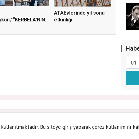
ATAEvlerinde yıl sonu
şkun;"“KERBELA’NIN
etkinliği
I, ADALETİN VE HA...
Habe
lediyesi 2 Bin 500 öğrenci
 kullanılmaktadır. Bu siteye giriş yaparak çerez kullanımını ka