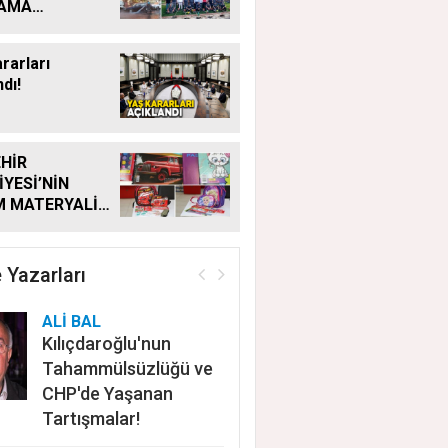
LAMA
MALARI
KSIZ SÜRÜYOR
rarları
dı!
HİR
İYESİ’NİN
M MATERYALİ
Ğİ YENİ
MDE DE
YOR
 Yazarları
ALİ BAL
Kılıçdaroğlu'nun
Tahammülsüzlüğü ve
CHP'de Yaşanan
Tartışmalar!