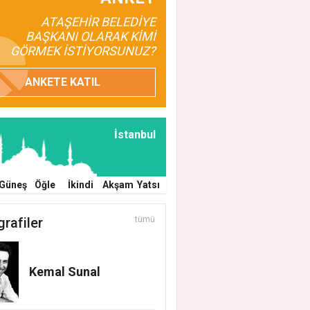
ATAŞEHİR BELEDİYE
et Bakanlığı'ndan tapu ve gayrimenkul kar
BAŞKANI OLARAK KİMİ
GÖRMEK İSTİYORSUNUZ?
k adımı atlayan satış yapamayacak
ANKETE KATIL
İstanbul
Güneş
Öğle
İkindi
Akşam
Yatsı
grafiler
tümü
Kemal Sunal