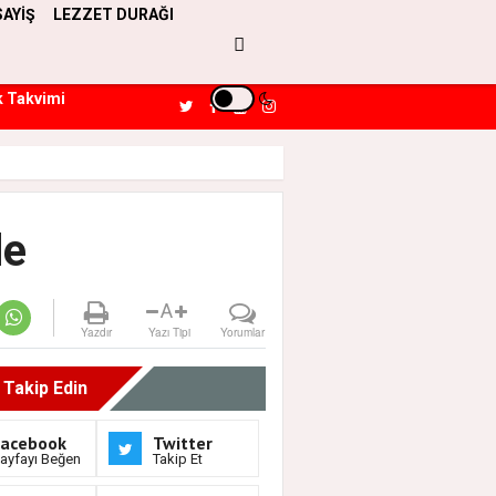
SAYİŞ
LEZZET DURAĞI
k Takvimi
de
A
Yazdır
Yazı Tipi
Yorumlar
i Takip Edin
Facebook
Twitter
ayfayı Beğen
Takip Et