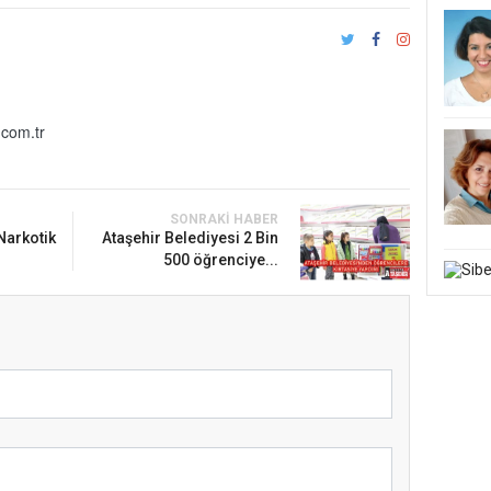
com.tr
SONRAKI HABER
 Narkotik
Ataşehir Belediyesi 2 Bin
500 öğrenciye...