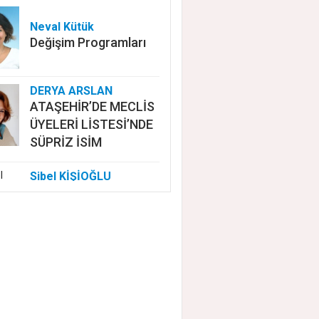
Neval Kütük
Değişim Programları
DERYA ARSLAN
ATAŞEHİR’DE MECLİS
ÜYELERİ LİSTESİ’NDE
SÜPRİZ İSİM
Sibel KİŞİOĞLU
EUROVISION'DA
NELER OLUYOR?