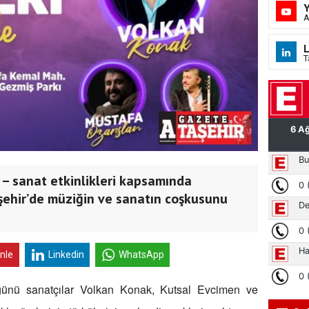
A
L
T
 – sanat etkinlikleri kapsamında
aşehir’de müziğin ve sanatın coşkusunu
inle
Linkedin
WhatsApp
nü sanatçılar Volkan Konak, Kutsal Evcimen ve