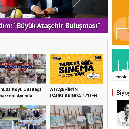
Sİ’NİN EĞİTİM MATERYALİ
Ticar
EMDE DE SÜRÜYOR
kriti
İmsak
hüda Köyü Derneği
ATAŞEHİR’İN
Biyo
harrem Ayı'nda
PARKLARINDA “7’DEN
ülle...
70’E SİNEMA KE...