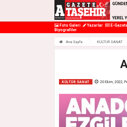
GÜNDE
YEREL 
Foto Galeri
Yazarlar
E-Gazet
Biyografiler
Ana Sayfa
KÜLTÜR SANAT
A
20 Ekim, 2022, 
KÜLTÜR SANAT