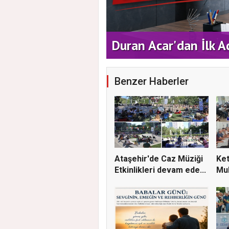
ATAŞEHİR BELEDİYE
aşehir Buluşması"
DESTEĞİ YENİ DÖN
Benzer Haberler
Ataşehir'de Caz Müziği
Ket
Etkinlikleri devam ede...
Mu
Gön