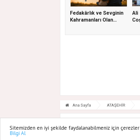
Fedakârlık ve Sevginin
Ali
Kahramanları Olan
Co
Baba...
YAS
Ana Sayfa
ATAŞEHİR
Ataşehir Be
Sitemizden en iyi şekilde faydalanabilmeniz için çerezler
Bilgi Al