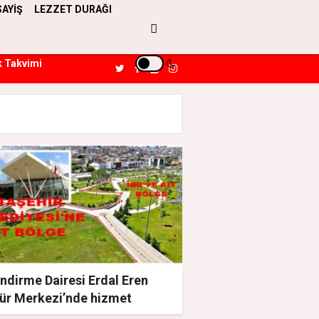
SAYİŞ
LEZZET DURAĞI
k Takvimi
ndirme Dairesi Erdal Eren
tür Merkezi’nde hizmet
ecek