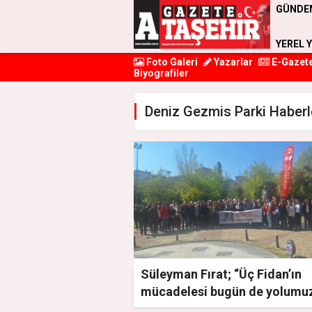
GÜNDE
YEREL 
Foto Galeri
Yazarlar
E-Gazet
Biyografiler
Deniz Gezmis Parki Haberl
Süleyman Fırat; “Üç Fidan’ın
mücadelesi bugün de yolumu
aydınlatıyor”