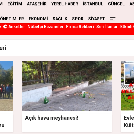
M
EĞİTİM
ATAŞEHİR
YEREL HABER
İSTANBUL
GÜNCEL
A
YÖNETİMLER
EKONOMİ
SAĞLIK
SPOR
SİYASET
e
Anketler
Nöbetçi Eczaneler
Firma Rehberi
Seri İlanlar
Etkinli
eri
Açık hava meyhanesi!
Evle
zu
Kül
ver