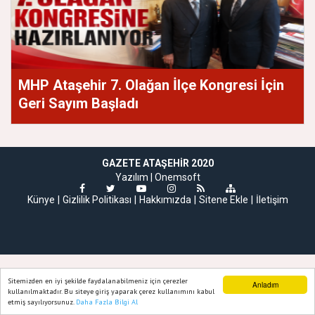
MHP Ataşehir 7. Olağan İlçe Kongresi İçin
Geri Sayım Başladı
GAZETE ATAŞEHIR 2020
Yazılım |
Onemsoft
Künye
Gizlilik Politikası
Hakkımızda
Sitene Ekle
İletişim
Sitemizden en iyi şekilde faydalanabilmeniz için çerezler
Anladım
kullanılmaktadır. Bu siteye giriş yaparak çerez kullanımını kabul
etmiş sayılıyorsunuz.
Daha Fazla Bilgi Al
Ana Sayfa
Web TV
Foto Galeri
Yazarlar