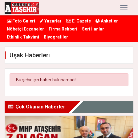
Foto Galeri
Yazarlar
E-Gazete
Anketler
Nöbetçi Eczaneler
Firma Rehberi
Seri İlanlar
Etkinlik Takvimi
Biyografiler
Uşak Haberleri
Bu şehir için haber bulunamadı!
Çok Okunan Haberler