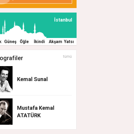
İstanbul
k
Güneş
Öğle
İkindi
Akşam
Yatsı
ografiler
tümü
Kemal Sunal
Mustafa Kemal
ATATÜRK