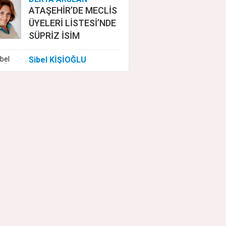
ATAŞEHİR’DE MECLİS
ÜYELERİ LİSTESİ’NDE
SÜPRİZ İSİM
Sibel KİŞİOĞLU
EUROVISION'DA
NELER OLUYOR?