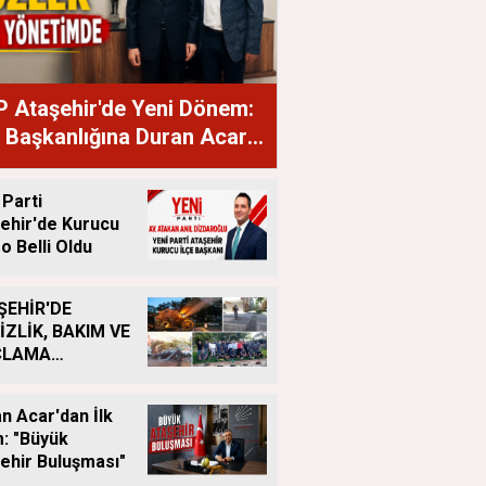
 Ataşehir'de Yeni Dönem:
e Başkanlığına Duran Acar
ndı
 Parti
ehir'de Kurucu
o Belli Oldu
ŞEHİR'DE
İZLİK, BAKIM VE
ÇLAMA
IŞMALARI
LIKSIZ SÜRÜYOR
n Acar'dan İlk
: "Büyük
ehir Buluşması"