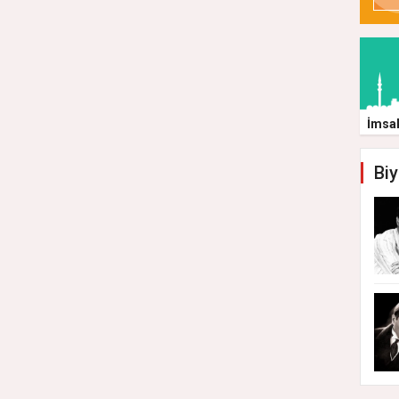
İmsa
Biy