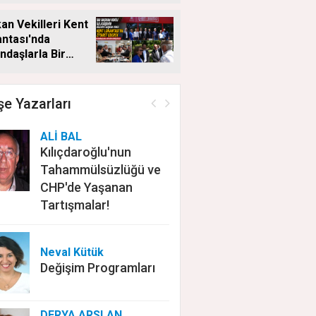
an Vekilleri Kent
ntası'nda
ndaşlarla Bir
a Geldi
e Yazarları
ALİ BAL
Kılıçdaroğlu'nun
Tahammülsüzlüğü ve
CHP'de Yaşanan
Tartışmalar!
Neval Kütük
Değişim Programları
DERYA ARSLAN