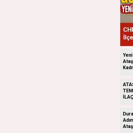
CHP
İlç
Ata
Yeni
Ataş
Kadr
ATA
TEM
İLA
ÇAL
ARA
Dura
Adım
Ataş