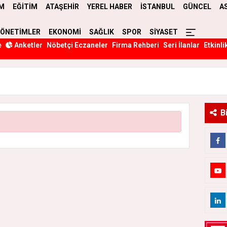
M
EĞİTİM
ATAŞEHİR
YEREL HABER
İSTANBUL
GÜNCEL
A
YÖNETİMLER
EKONOMİ
SAĞLIK
SPOR
SİYASET
e
Anketler
Nöbetçi Eczaneler
Firma Rehberi
Seri İlanlar
Etkinli
B