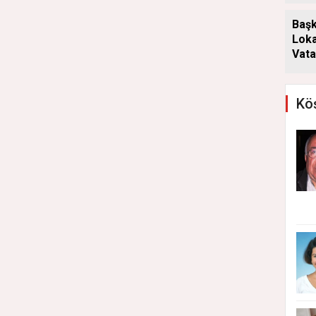
Başk
Loka
Vata
Aray
Köş