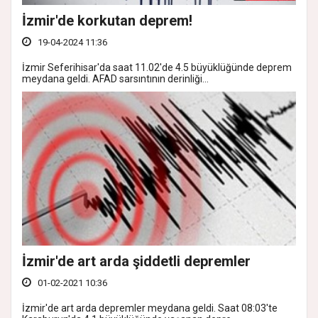
İzmir'de korkutan deprem!
19-04-2024 11:36
İzmir Seferihisar'da saat 11.02'de 4.5 büyüklüğünde deprem
meydana geldi. AFAD sarsıntının derinliği...
İzmir'de art arda şiddetli depremler
01-02-2021 10:36
İzmir'de art arda depremler meydana geldi. Saat 08:03'te