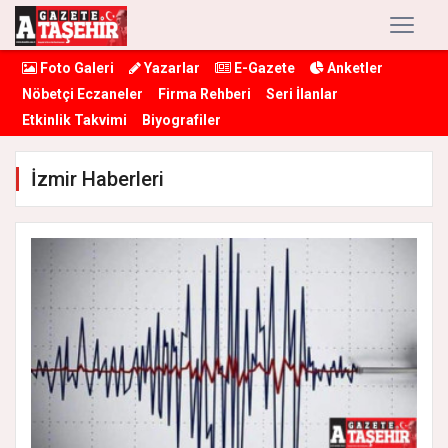
Foto Galeri
Yazarlar
E-Gazete
Anketler
Nöbetçi Eczaneler
Firma Rehberi
Seri İlanlar
Etkinlik Takvimi
Biyografiler
İzmir Haberleri