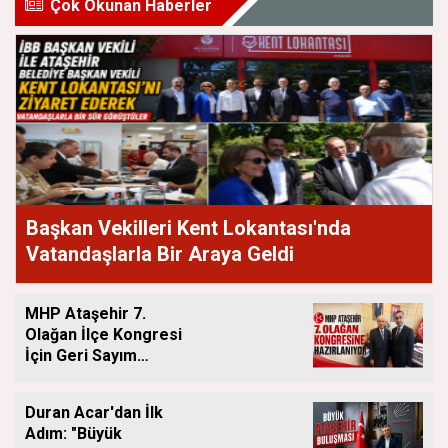
Çok Okunan Haberler
Başkan Vekilleri Kent Lokantası'nda
Vatandaşlarla Bir Araya Geldi
MHP Ataşehir 7.
Olağan İlçe Kongresi
İçin Geri Sayım
Başladı
Duran Acar'dan İlk
Adım: "Büyük