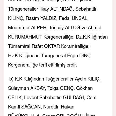
Tümgeneraller İlkay ALTINDAĞ, Sebahattin
KILINÇ, Rasim YALDIZ, Fedai ÜNSAL,
Muammer ALPER, Tuncay ALTUĞ ve Ahmet
KURUMAHMUT Korgeneralliğe; Dz.K.K.lığından
Tümamiral Rafet OKTAR Koramiralliğe;
Hv.K.K.lığından Tümgeneral Ergin DİNÇ
Korgeneralliğe terfi ettirilmişlerdir.
b) K.K.K.lığından Tuğgeneraller Aydın KILIÇ,
Süleyman AKBAY, Tolga GENÇ, Gökhan
ÇELİK, Levent Sabahattin GÜLDAĞI, Cem
Kamil SAĞCAN, Nurettin Hakan
BÜYÜKÇULHA, Soner ORUÇOĞLU, İlker