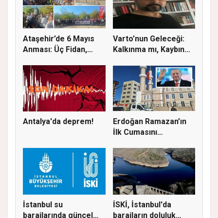
Ataşehir’de 6 Mayıs
Varto’nun Geleceği:
Anması: Üç Fidan,
Kalkınma mı, Kaybın
Deniz G...
Başla...
Antalya'da deprem!
Erdoğan Ramazan’ın
İlk Cumasını
Ataşehir’de K...
İstanbul su
İSKİ, İstanbul'da
barajlarında güncel
barajların doluluk