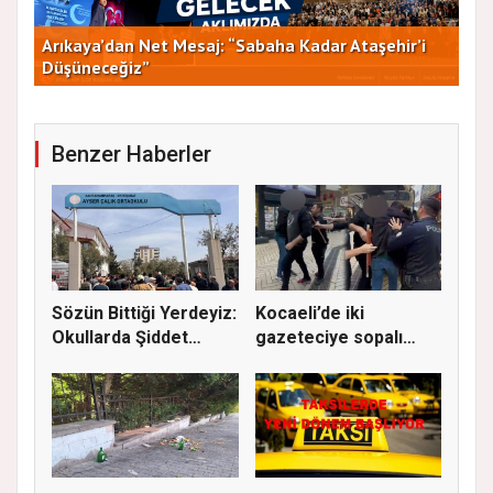
Arıkaya’dan Net Mesaj: “Sabaha Kadar Ataşehir’i
CHP
Düşüneceğiz”
ve 
Benzer Haberler
Sözün Bittiği Yerdeyiz:
Kocaeli’de iki
Okullarda Şiddet
gazeteciye sopalı
Yüre...
saldırı giri...