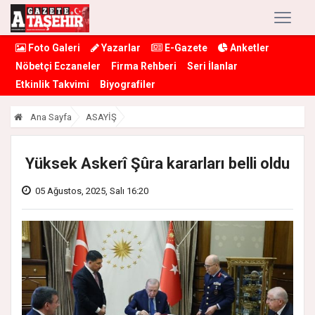
Foto Galeri
Yazarlar
E-Gazete
Anketler
Nöbetçi Eczaneler
Firma Rehberi
Seri İlanlar
Etkinlik Takvimi
Biyografiler
Ana Sayfa
ASAYİŞ
Yüksek Askerî Şûra kararları belli oldu
05 Ağustos, 2025, Salı 16:20