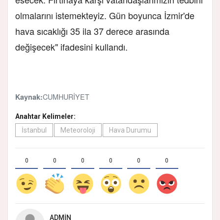
olmalarını istemekteyiz. Gün boyunca İzmir'de
hava sıcaklığı 35 ila 37 derece arasında
değişecek" ifadesini kullandı.
CUMHURİYET
Kaynak:
Anahtar Kelimeler:
İstanbul
Meteoroloji
Hava Durumu
0
0
0
0
0
0
ADMIN