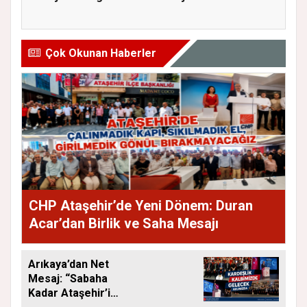
doluluk oranı...
oranını...
Çok Okunan Haberler
CHP Ataşehir’de Yeni Dönem: Duran
Acar’dan Birlik ve Saha Mesajı
Arıkaya’dan Net
Mesaj: “Sabaha
Kadar Ataşehir’i