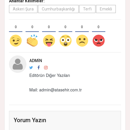
Anahtar Kelimeler:
Askeri Şura
Cumhurbaşkanlığı
Terfi
Emekli
0
0
0
0
0
0
ADMIN
Editörün Diğer Yazıları
Mail:
admin@atasehir.com.tr
Yorum Yazın