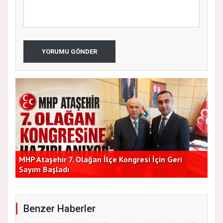
YORUMU GÖNDER
lik
MHP Ataşehir 7. Olağan İlçe Kongresi İçin Geri
Baş
Sayım Başladı
Bir
Benzer Haberler