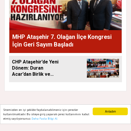
MHP Ataşehir 7. Olağan İlçe Kongresi
İçin Geri Sayım Başladı
CHP Ataşehir’de Yeni
Dönem: Duran
Acar’dan Birlik ve
Saha Mesajı
Sitemizden en iyi şekilde faydalanabilmeniz için çerezler
Anladım
GAZETE ATAŞEHIR 2020
kullanılmaktadır. Bu siteye giriş yaparak çerez kullanımını kabul
etmiş sayılıyorsunuz.
Daha Fazla Bilgi Al
Ana Sayfa
Web TV
Foto Galeri
Yazarlar
Yazılım |
Onemsoft
Künye
Gizlilik Politikası
Hakkımızda
Sitene Ekle
İletişim