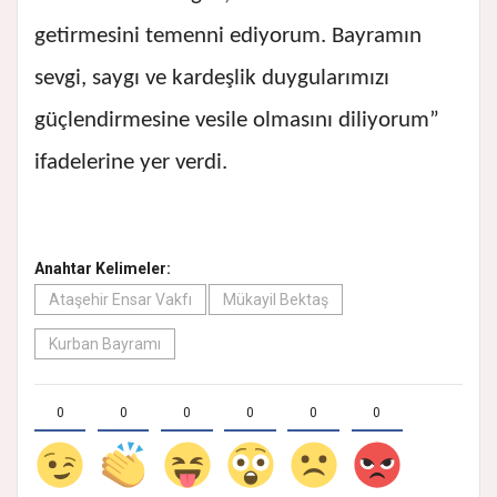
getirmesini temenni ediyorum. Bayramın
sevgi, saygı ve kardeşlik duygularımızı
güçlendirmesine vesile olmasını diliyorum”
ifadelerine yer verdi.
Anahtar Kelimeler:
Ataşehir Ensar Vakfı
Mükayil Bektaş
Kurban Bayramı
0
0
0
0
0
0