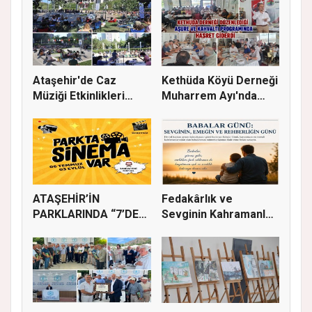
Ataşehir'de Caz
Kethüda Köyü Derneği
Müziği Etkinlikleri
Muharrem Ayı'nda
devam ede...
Gönülle...
ATAŞEHİR’İN
Fedakârlık ve
PARKLARINDA “7’DEN
Sevginin Kahramanları
70’E SİNEMA KE...
Olan Baba...