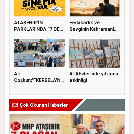
ATAŞEHİR’İN
Fedakârlık ve
PARKLARINDA “7’DEN
Sevginin Kahramanları
70’E SİNEMA KE...
Olan Baba...
Ali
ATAEvlerinde yıl sonu
Coşkun;"“KERBELA’NIN
etkinliği
YASI, ADALETİN VE
HA...
Çok Okunan Haberler