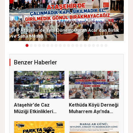
CHP Ataşehir’de Yeni Dönem: Duran Acar’dan Birlik
MHP
ve Saha Mesajı
Say
Benzer Haberler
Ataşehir'de Caz
Kethüda Köyü Derneği
Müziği Etkinlikleri
Muharrem Ayı'nda
devam ede...
Gönülle...