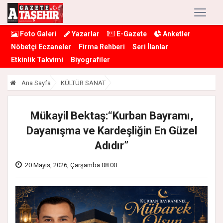
Foto Galeri
Yazarlar
E-Gazete
Anketler
Nöbetçi Eczaneler
Firma Rehberi
Seri İlanlar
Etkinlik Takvimi
Biyografiler
Ana Sayfa
KÜLTÜR SANAT
Mükayil Bektaş:“Kurban Bayramı,
Dayanışma ve Kardeşliğin En Güzel
Adıdır”
20 Mayıs, 2026, Çarşamba 08:00