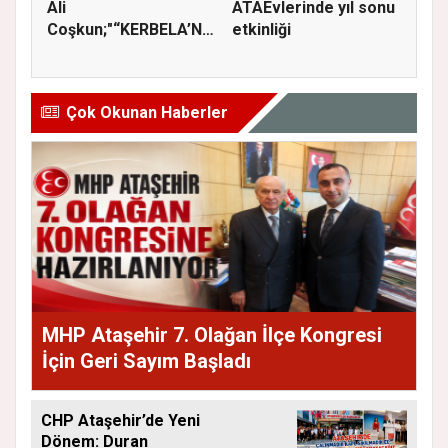
Ali
ATAEvlerinde yıl sonu
Coşkun;"“KERBELA’NIN
etkinliği
YASI, ADALETİN VE
HA...
Çok Okunan Haberler
MHP Ataşehir 7. Olağan İlçe Kongresi
İçin Geri Sayım Başladı
CHP Ataşehir’de Yeni
Dönem: Duran