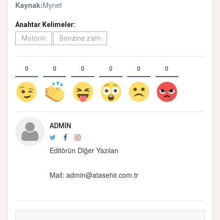
Mynet
Kaynak:
Anahtar Kelimeler:
Motorin
Benzine zam
0
0
0
0
0
0
ADMIN
Editörün Diğer Yazıları
Mail:
admin@atasehir.com.tr