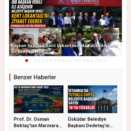
Başkan Vekilleri Kent Lokantası'nda Vatandaşlarla
Dur
Bir Araya Geldi
Bu
Benzer Haberler
Prof. Dr. Osman
Üsküdar Belediye
Bektaş'tan Marmara
Başkanı Dedetaş’ın