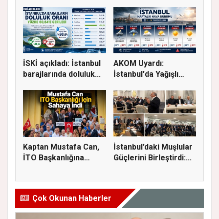
için kriti...
Tutuklanm...
İSKİ açıkladı: İstanbul
AKOM Uyardı:
barajlarında doluluk...
İstanbul'da Yağışlı
Hava Geri Dö...
Kaptan Mustafa Can,
İstanbul’daki Muşlular
İTO Başkanlığına
Güçlerini Birleştirdi:...
Adaylığı...
Çok Okunan Haberler