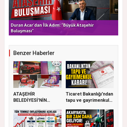
rla
Duran Acar'dan İlk Adım: "Büyük Ataşehir
AT
Buluşması"
DE
Benzer Haberler
ATAŞEHİR
Ticaret Bakanlığı'ndan
BELEDİYESİ’NİN
tapu ve gayrimenkul
EĞİTİM MATERYALİ
ka...
DEST...