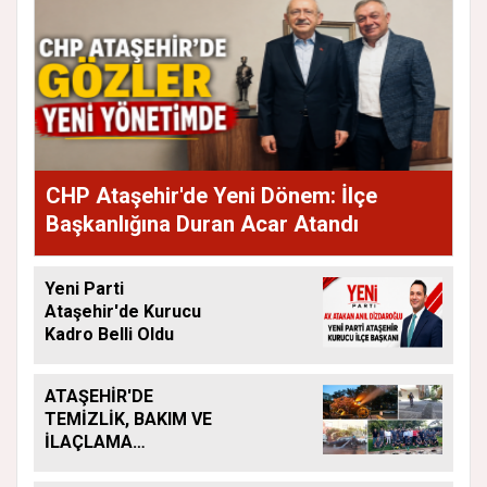
CHP Ataşehir'de Yeni Dönem: İlçe
Başkanlığına Duran Acar Atandı
Yeni Parti
Ataşehir'de Kurucu
Kadro Belli Oldu
ATAŞEHİR'DE
TEMİZLİK, BAKIM VE
İLAÇLAMA
ÇALIŞMALARI