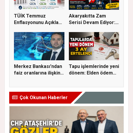
TÜİK Temmuz
Akaryakıtta Zam
Enflasyonunu Açıkladı:
Serisi Devam Ediyor:
Aylık Artı...
Bu Kez S...
Merkez Bankası'ndan
Tapu işlemlerinde yeni
faiz oranlarına ilişkin
dönem: Elden ödeme
a...
ve...
Çok Okunan Haberler