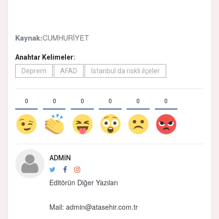
CUMHURİYET
Kaynak:
Anahtar Kelimeler:
Deprem
AFAD
İstanbul da riskli ilçeler
0
0
0
0
0
0
ADMIN
Editörün Diğer Yazıları
Mail: admin@atasehir.com.tr