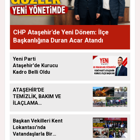
CHP Ataşehir'de Yeni Dönem: İlçe
Başkanlığına Duran Acar Atandı
Yeni Parti
Ataşehir'de Kurucu
Kadro Belli Oldu
ATAŞEHİR'DE
TEMİZLİK, BAKIM VE
İLAÇLAMA
ÇALIŞMALARI
ARALIKSIZ SÜRÜYOR
Başkan Vekilleri Kent
Lokantası'nda
Vatandaşlarla Bir