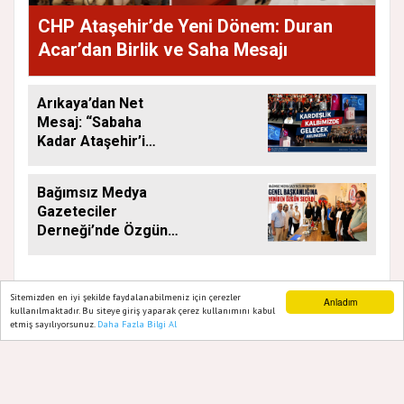
CHP Ataşehir’de Yeni Dönem: Duran
Acar’dan Birlik ve Saha Mesajı
Arıkaya’dan Net
Mesaj: “Sabaha
Kadar Ataşehir’i
Düşüneceğiz”
Bağımsız Medya
Gazeteciler
Derneği’nde Özgün
Yeniden Başkan
Sitemizden en iyi şekilde faydalanabilmeniz için çerezler
Anladım
kullanılmaktadır. Bu siteye giriş yaparak çerez kullanımını kabul
etmiş sayılıyorsunuz.
Daha Fazla Bilgi Al
Ana Sayfa
Web TV
Foto Galeri
Yazarlar
GAZETE ATAŞEHIR 2020
Yazılım |
Onemsoft
Künye
Gizlilik Politikası
Hakkımızda
Sitene Ekle
İletişim