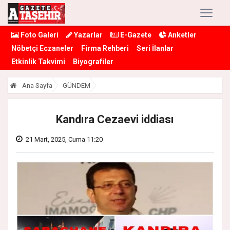
Foto Galeri
Yazarlar
E-Gazete
Anketler
Nöbetçi Eczaneler
Firma Rehberi
Seri İlanlar
Etkinlik Takvimi
Biyografiler
Ana Sayfa
GÜNDEM
Kandıra Cezaevi iddiası
21 Mart, 2025, Cuma 11:20