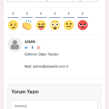
0
0
0
0
0
0
ADMIN
Editörün Diğer Yazıları
Mail: admin@atasehir.com.tr
Yorum Yazın