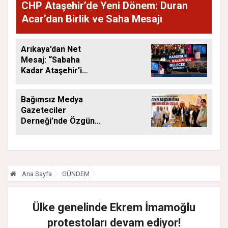
CHP Ataşehir’de Yeni Dönem: Duran
Acar’dan Birlik ve Saha Mesajı
Arıkaya’dan Net
Mesaj: “Sabaha
Kadar Ataşehir’i
Düşüneceğiz”
Bağımsız Medya
Gazeteciler
Derneği’nde Özgün
Yeniden Başkan
Ana Sayfa
GÜNDEM
Ülke genelinde Ekrem İmamoğlu
protestoları devam ediyor!