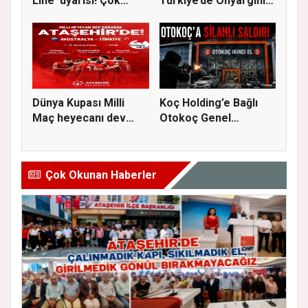
Line' uyarısı! Çok
Türkiye’de Önyargının
kuvvetl...
S...
Dünya Kupası Milli
Koç Holding’e Bağlı
Maç heyecanı dev
Otokoç Genel
ekranda A...
Müdürlüğü He...
Çok Okunan Haberler