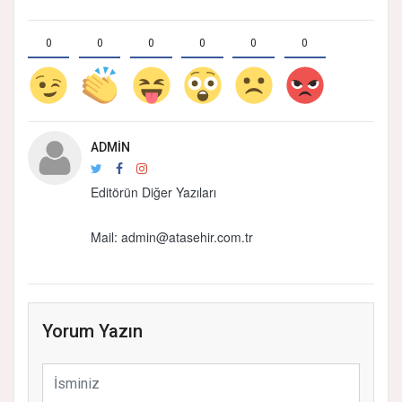
0
0
0
0
0
0
ADMIN
Editörün Diğer Yazıları
Mail:
admin@atasehir.com.tr
Yorum Yazın