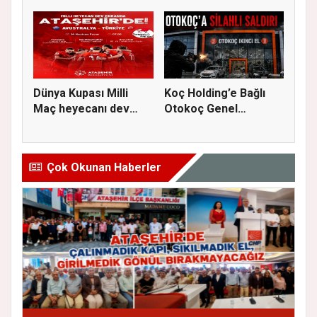
kuvvetl...
S...
Dünya Kupası Milli
Koç Holding’e Bağlı
Maç heyecanı dev
Otokoç Genel
ekranda A...
Müdürlüğü He...
Çok Okunan Haberler