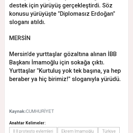
destek için yürüyüş gerçekleştirdi. Söz
konusu yürüyüşte "Diplomasız Erdoğan"
sloganı atıldı.
MERSİN
Mersin'de yurttaşlar gözaltına alınan İBB
Başkanı İmamoğlu için sokağa çıktı.
Yurttaşlar "Kurtuluş yok tek başına, ya hep
beraber ya hiç birimiz!" sloganıyla yürüdü.
CUMHURİYET
Kaynak:
Anahtar Kelimeler:
İl İl protesto eylemleri
Ekrem İmamoğlu
Türkiye