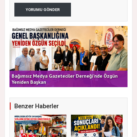
YORUMU GÖNDER
e
Bağımsız Medya Gazeteciler Derneği’nde Özgün
Arı
Yeniden Başkan
Dü
Benzer Haberler