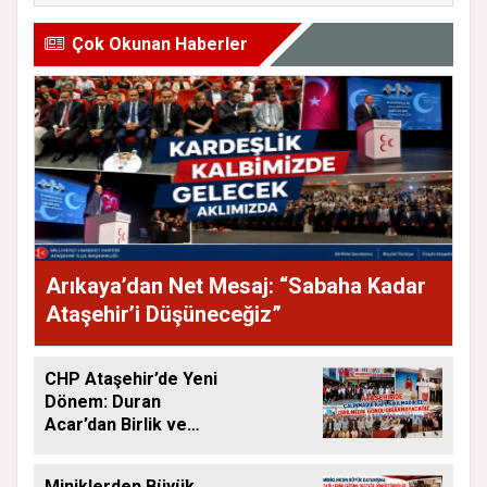
Çok Okunan Haberler
Arıkaya’dan Net Mesaj: “Sabaha Kadar
Ataşehir’i Düşüneceğiz”
CHP Ataşehir’de Yeni
Dönem: Duran
Acar’dan Birlik ve
Saha Mesajı
Miniklerden Büyük