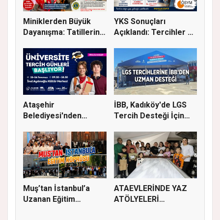
Miniklerden Büyük
YKS Sonuçları
Dayanışma: Tatillerini
Açıklandı: Tercihler 29
Eğit...
Temmuz'...
Ataşehir
İBB, Kadıköy'de LGS
Belediyesi'nden
Tercih Desteği İçin
Üniversite Tercihi Y...
Danı...
Muş’tan İstanbul’a
ATAEVLERİNDE YAZ
Uzanan Eğitim
ATÖLYELERİ
Köprüsü
BAŞLIYOR