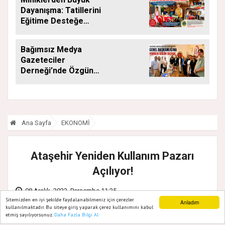
Dayanışma: Tatillerini
Eğitime Desteğe
Dönüştürdüler
Bağımsız Medya
Gazeteciler
Derneği’nde Özgün
Yeniden Başkan
Ana Sayfa
EKONOMİ
Ataşehir Yeniden Kullanım Pazarı
Açılıyor!
08 Aralık, 2022, Perşembe 11:35
Sitemizden en iyi şekilde faydalanabilmeniz için çerezler
Anladım
kullanılmaktadır. Bu siteye giriş yaparak çerez kullanımını kabul
etmiş sayılıyorsunuz.
Daha Fazla Bilgi Al
Ana Sayfa
Web TV
Foto Galeri
Yazarlar