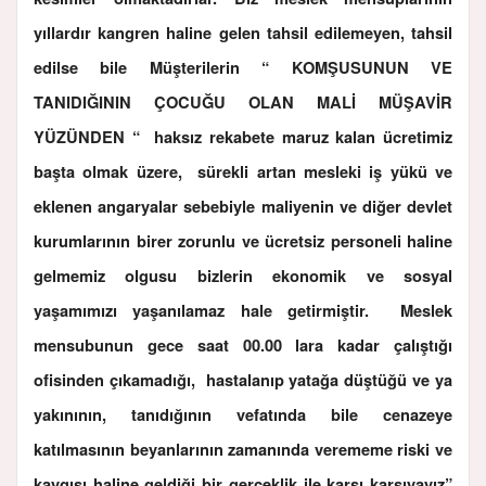
yıllardır kangren haline gelen tahsil edilemeyen, tahsil
edilse bile Müşterilerin “ KOMŞUSUNUN VE
TANIDIĞININ ÇOCUĞU OLAN MALİ MÜŞAVİR
YÜZÜNDEN “ haksız rekabete maruz kalan ücretimiz
başta olmak üzere, sürekli artan mesleki iş yükü ve
eklenen angaryalar sebebiyle maliyenin ve diğer devlet
kurumlarının birer zorunlu ve ücretsiz personeli haline
gelmemiz olgusu bizlerin ekonomik ve sosyal
yaşamımızı yaşanılamaz hale getirmiştir. Meslek
mensubunun gece saat 00.00 lara kadar çalıştığı
ofisinden çıkamadığı, hastalanıp yatağa düştüğü ve ya
yakınının, tanıdığının vefatında bile cenazeye
katılmasının beyanlarının zamanında verememe riski ve
kaygısı haline geldiği bir gerçeklik ile karşı karşıyayız”