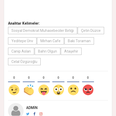
Anahtar Kelimeler:
Sosyal Demokrat Muhasebeciler Birliği
Çetin Düzce
Yeditepe Ünv
Mirhan Cafe
Baki Toraman
Canip Aslan
Bahri Olgun
Ataşehir
Celal Özgüroğlu
0
0
0
0
0
0
ADMIN