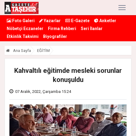
Foto Galeri
Yazarlar
E-Gazete
Anketler
Nöbetçi Eczaneler
Firma Rehberi
Seri İlanlar
Etkinlik Takvimi
Biyografiler
Ana Sayfa
EĞİTİM
Kahvaltılı eğitimde mesleki sorunlar
konuşuldu
07 Aralık, 2022, Çarşamba 15:24