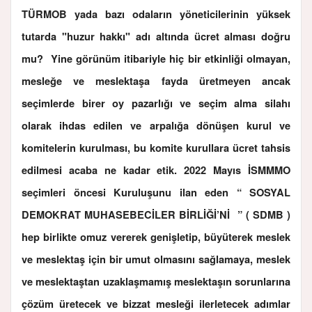
TÜRMOB yada bazı odaların yöneticilerinin yüksek
tutarda "huzur hakkı" adı altında ücret alması doğru
mu? Yine görünüm itibariyle hiç bir etkinliği olmayan,
mesleğe ve meslektaşa fayda üretmeyen ancak
seçimlerde birer oy pazarlığı ve seçim alma silahı
olarak ihdas edilen ve arpalığa dönüşen kurul ve
komitelerin kurulması, bu komite kurullara ücret tahsis
edilmesi acaba ne kadar etik. 2022 Mayıs İSMMMO
seçimleri öncesi Kuruluşunu ilan eden “ SOSYAL
DEMOKRAT MUHASEBECİLER BİRLİĞİ’Nİ ” ( SDMB )
hep birlikte omuz vererek genişletip, büyüterek meslek
ve meslektaş için bir umut olmasını sağlamaya, meslek
ve meslektaştan uzaklaşmamış meslektaşın sorunlarına
çözüm üretecek ve bizzat mesleği ilerletecek adımlar