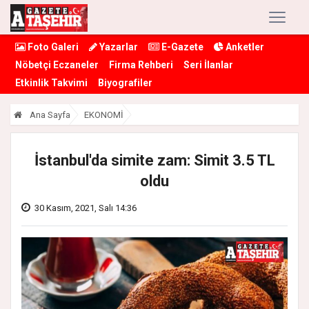
Foto Galeri
Yazarlar
E-Gazete
Anketler
Nöbetçi Eczaneler
Firma Rehberi
Seri İlanlar
Etkinlik Takvimi
Biyografiler
Ana Sayfa
EKONOMİ
İstanbul'da simite zam: Simit 3.5 TL
oldu
30 Kasım, 2021, Salı 14:36