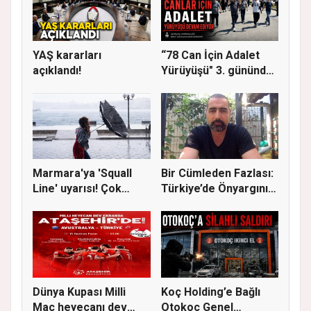
YAŞ kararları
“78 Can İçin Adalet
açıklandı!
Yürüyüşü" 3. gününde
Gere...
Marmara'ya 'Squall
Bir Cümleden Fazlası:
Line' uyarısı! Çok
Türkiye’de Önyargının
kuvvetl...
S...
Dünya Kupası Milli
Koç Holding’e Bağlı
Maç heyecanı dev
Otokoç Genel