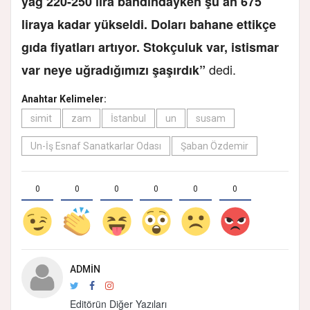
yağ 220-250 lira bandındayken şu an 675
liraya kadar yükseldi. Doları bahane ettikçe
gıda fiyatları artıyor. Stokçuluk var, istismar
dedi.
var neye uğradığımızı şaşırdık”
Anahtar Kelimeler:
simit
zam
İstanbul
un
susam
Un-İş Esnaf Sanatkarlar Odası
Şaban Özdemir
0
0
0
0
0
0
ADMIN
Editörün Diğer Yazıları