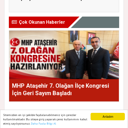
ekranda A...
Müdürlüğü He...
Çok Okunan Haberler
MHP Ataşehir 7. Olağan İlçe Kongresi
İçin Geri Sayım Başladı
Sitemizden en iyi şekilde faydalanabilmeniz için çerezler
Anladım
kullanılmaktadır. Bu siteye giriş yaparak çerez kullanımını kabul
etmiş sayılıyorsunuz.
Daha Fazla Bilgi Al
Ana Sayfa
Web TV
Foto Galeri
Yazarlar