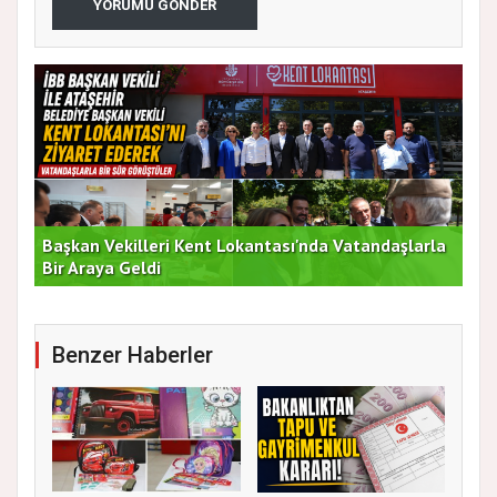
YORUMU GÖNDER
Başkan Vekilleri Kent Lokantası'nda Vatandaşlarla
Dur
Bir Araya Geldi
Bu
Benzer Haberler