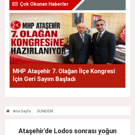
Çok Okunan Haberler
MHP Ataşehir 7. Olağan İlçe Kongresi
İçin Geri Sayım Başladı
Ana Sayfa
GÜNDEM
Ataşehir’de Lodos sonrası yoğun