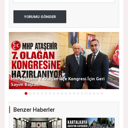
YORUMU GÖNDER
MHP Ataşehir 7. Olağan İlçe Kongresi İçin Geri
Baş
Sayım Başladı
Bir
Benzer Haberler