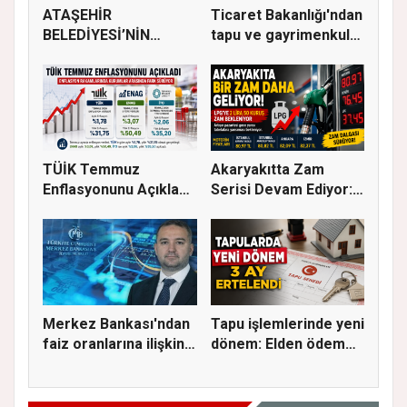
ATAŞEHİR
Ticaret Bakanlığı'ndan
BELEDİYESİ’NİN
tapu ve gayrimenkul
EĞİTİM MATERYALİ
ka...
DEST...
TÜİK Temmuz
Akaryakıtta Zam
Enflasyonunu Açıkladı:
Serisi Devam Ediyor:
Aylık Artı...
Bu Kez S...
Merkez Bankası'ndan
Tapu işlemlerinde yeni
faiz oranlarına ilişkin
dönem: Elden ödeme
a...
ve...