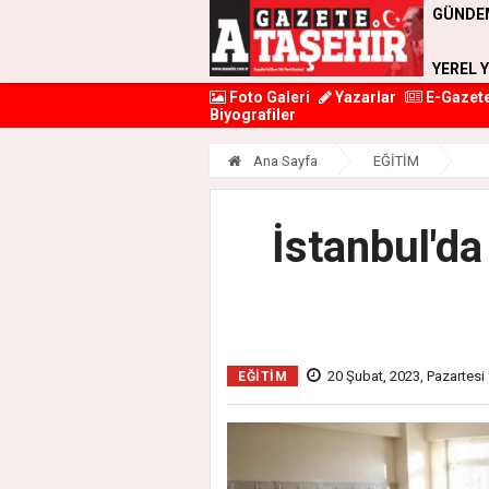
GÜNDE
YEREL 
Foto Galeri
Yazarlar
E-Gazet
Biyografiler
Ana Sayfa
EĞİTİM
İstanbul'da 
20 Şubat, 2023, Pazartesi
EĞİTİM