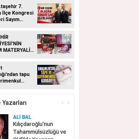
aşehir 7.
 İlçe Kongresi
eri Sayım
ı
HİR
İYESİ’NİN
M MATERYALİ
Ğİ YENİ
MDE DE
t
YOR
ığı'ndan tapu
yrimenkul
 Bu kritik adımı
n satış
ayacak
 Yazarları
ALİ BAL
Kılıçdaroğlu'nun
Tahammülsüzlüğü ve