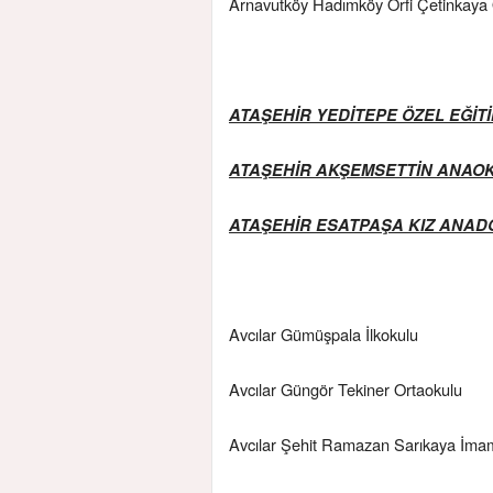
Arnavutköy Hadımköy Örfi Çetinkaya 
ATAŞEHİR YEDİTEPE ÖZEL EĞİTİ
ATAŞEHİR AKŞEMSETTİN ANAO
ATAŞEHİR ESATPAŞA KIZ ANADOL
Avcılar Gümüşpala İlkokulu
Avcılar Güngör Tekiner Ortaokulu
Avcılar Şehit Ramazan Sarıkaya İma