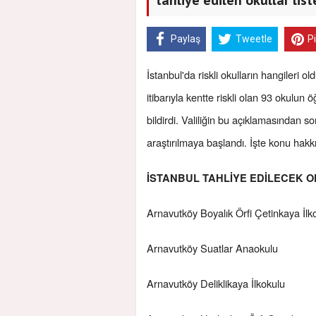
Paylaş
Tweetle
P
İstanbul'da riskli okulların hangileri o
itibarıyla kentte riskli olan 93 okulun
bildirdi. Valiliğin bu açıklamasından so
araştırılmaya başlandı. İşte konu hakkı
İSTANBUL TAHLİYE EDİLECEK O
Arnavutköy Boyalık Örfi Çetinkaya İlk
Arnavutköy Suatlar Anaokulu
Arnavutköy Deliklikaya İlkokulu