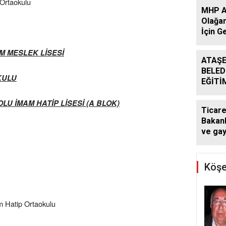
Ortaokulu
MHP At
Olağan
İçin G
Başlad
M MESLEK LİSESİ
ATAŞE
BELED
KULU
EĞİTİ
DESTE
U İMAM HATİP LİSESİ (A BLOK)
DÖNE
Ticare
SÜRÜ
Bakanl
ve ga
kararı:
atlaya
yapam
Köşe
m Hatip Ortaokulu