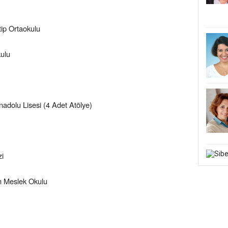
tip Ortaokulu
kulu
nadolu Lisesi (4 Adet Atölye)
zi
m Meslek Okulu