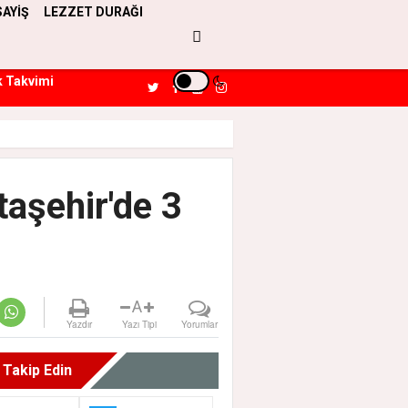
SAYİŞ
LEZZET DURAĞI
k Takvimi
Ataşehir'de 3
A
Yazdır
Yazı Tipi
Yorumlar
i Takip Edin