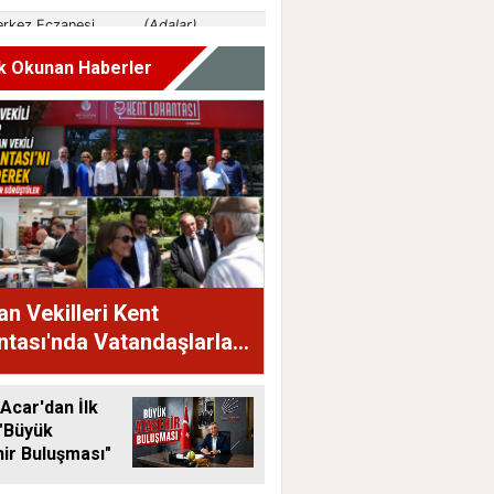
k Okunan Haberler
n Vekilleri Kent
tası'nda Vatandaşlarla
raya Geldi
Acar'dan İlk
"Büyük
ir Buluşması"