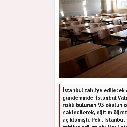
İstanbul tahliye edilecek o
gündeminde. İstanbul Valil
riskli bulunan 93 okulun 
nakledilerek, eğitim öğr
açıklamıştı. Peki, İstanbul'
tahliye edilen okullar liste