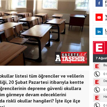
S
A
L
T
kullar listesi tüm öğrenciler ve velilerin
iği, 20 Şubat Pazartesi itibarıyla kentte
öğrencilerinin depreme güvenli okullara
etim görmeye devam edeceklerini
da riskli okullar hangileri? İşte ilçe ilçe
si...