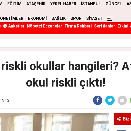
M
EĞİTİM
ATAŞEHİR
YEREL HABER
İSTANBUL
GÜNCEL
A
YÖNETİMLER
EKONOMİ
SAĞLIK
SPOR
SİYASET
e
Anketler
Nöbetçi Eczaneler
Firma Rehberi
Seri İlanlar
Etkinli
riskli okullar hangileri? 
okul riskli çıktı!
 13:10
Biz