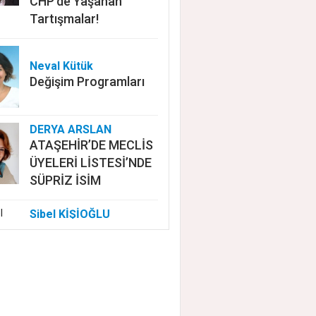
CHP'de Yaşanan
Tartışmalar!
Neval Kütük
Değişim Programları
DERYA ARSLAN
ATAŞEHİR’DE MECLİS
ÜYELERİ LİSTESİ’NDE
SÜPRİZ İSİM
Sibel KİŞİOĞLU
EUROVISION'DA
NELER OLUYOR?