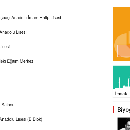
şbaşı Anadolu İmam Hatip Lisesi
Anadolu Lisesi
isesi
ki Eğitim Merkezi
u
İmsak
r Salonu
Biyo
nadolu Lisesi (B Blok)