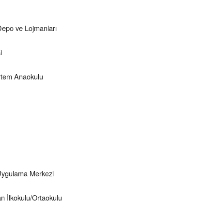
Depo ve Lojmanları
i
Ertem Anaokulu
 Uygulama Merkezi
 İlkokulu/Ortaokulu