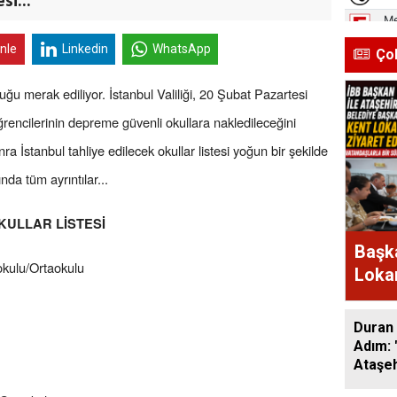
inle
Linkedin
WhatsApp
Ço
lduğu merak ediliyor. İstanbul Valiliği, 20 Şubat Pazartesi
 öğrencilerinin depreme güvenli okullara nakledileceğini
nra İstanbul tahliye edilecek okullar listesi yoğun bir şekilde
nda tüm ayrıntılar...
KULLAR LİSTESİ
Başka
okulu/Ortaokulu
Lokan
Bir A
Duran 
Adım: 
Ataşeh