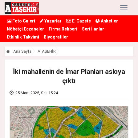
Foto Galeri
Yazarlar
E-Gazete
Anketler
Nöbetçi Eczaneler
Firma Rehberi
Seri İlanlar
Etkinlik Takvimi
Biyografiler
Ana Sayfa
ATAŞEHİR
İki mahallenin de İmar Planları askıya
çıktı
25 Mart, 2025, Salı 15:24