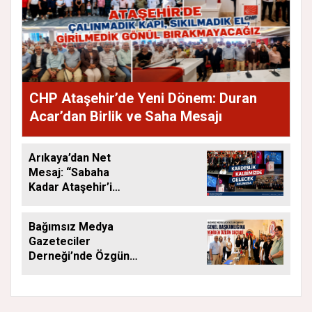
CHP Ataşehir’de Yeni Dönem: Duran
Acar’dan Birlik ve Saha Mesajı
Arıkaya’dan Net
Mesaj: “Sabaha
Kadar Ataşehir’i
Düşüneceğiz”
Bağımsız Medya
Gazeteciler
Derneği’nde Özgün
Yeniden Başkan