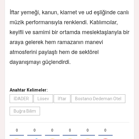
İftar yemeği, kanun, klarnet ve ud eşliğinde canlı
müzik performansıyla renklendi. Katılımcılar,
keyifli ve samimi bir ortamda meslektaşlarıyla bir
araya gelerek hem ramazanın manevi
atmosferini paylaştı hem de sektörel
dayanışmayı güçlendirdi.
Anahtar Kelimeler:
İDADER
Lösev
İftar
Bostancı Dedeman Otel
Buğra Bilim
0
0
0
0
0
0