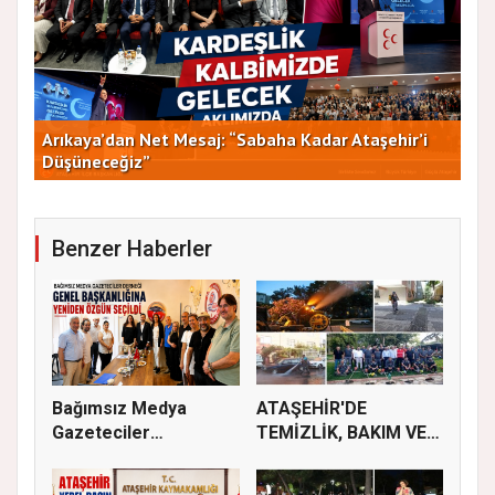
Arıkaya’dan Net Mesaj: “Sabaha Kadar Ataşehir’i
CHP
Düşüneceğiz”
ve 
Benzer Haberler
Bağımsız Medya
ATAŞEHİR'DE
Gazeteciler
TEMİZLİK, BAKIM VE
Derneği’nde Özgün...
İLAÇLAMA ÇALIŞ...