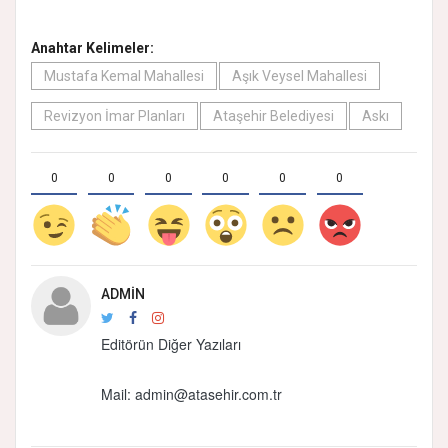
Anahtar Kelimeler:
Mustafa Kemal Mahallesi
Aşık Veysel Mahallesi
Revizyon İmar Planları
Ataşehir Belediyesi
Askı
0
0
0
0
0
0
ADMIN
Editörün Diğer Yazıları
Mail:
admin@atasehir.com.tr