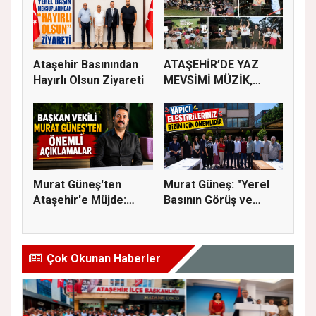
Ataşehir Basınından
ATAŞEHİR’DE YAZ
Hayırlı Olsun Ziyareti
MEVSİMİ MÜZİK,
SİNEMA VE ŞENL...
Murat Güneş'ten
Murat Güneş: "Yerel
Ataşehir'e Müjde:
Basının Görüş ve
İmar Planla...
Eleştiri...
Çok Okunan Haberler