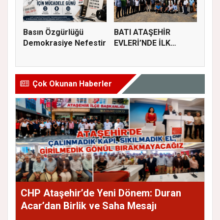
Basın Özgürlüğü
BATI ATAŞEHİR
Demokrasiye Nefestir
EVLERİ’NDE İLK
KAZMA VURULDU
Çok Okunan Haberler
CHP Ataşehir’de Yeni Dönem: Duran
Acar’dan Birlik ve Saha Mesajı