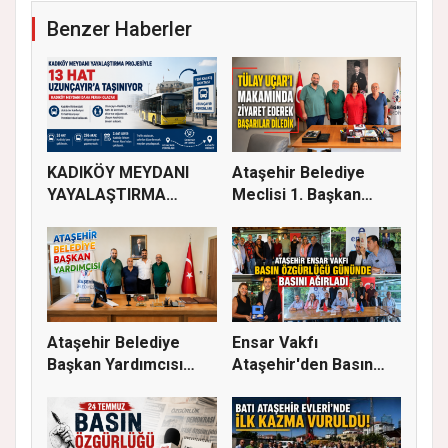
Benzer Haberler
KADIKÖY MEYDANI
Ataşehir Belediye
YAYALAŞTIRMA
Meclisi 1. Başkan
PROJESİYLE 13 HA...
Vekili Tü...
Ataşehir Belediye
Ensar Vakfı
Başkan Yardımcısı
Ataşehir'den Basın
Abubekir...
Buluşması: Eği...